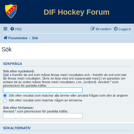
DIF Hockey Forum
FAQ
Bli medlem
Logga in
Forumindex
Sök
Sök
SÖKFRÅGA
Sök efter nyckelord:
Sätt
+
framför de ord som måste finnas med i resultaten och
-
framför de ord som inte
får finnas med i resultaten. Skriv en lista med ord separerade med
|
i en parantes om
endast ett av orden måste finnas med i resultaten, t.ex.
(ord|ord)
. Använd * som
jokertecken för partiella träffar.
Sök efter resultat som matchar alla termer eller använd frågan som den är angiven
Sök efter resultat som matchar någon av termerna
Sök efter författare:
Använd * som jokertecken för partiella träffar.
SÖKALTERNATIV