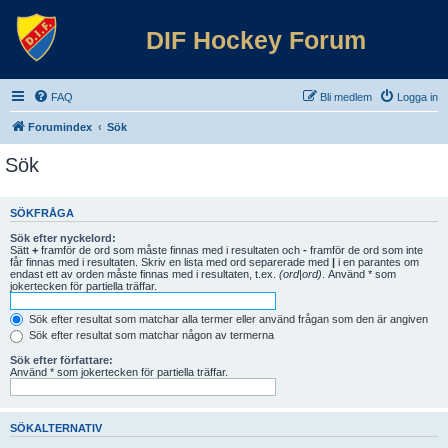
DIF Hockey Forum
FAQ
Bli medlem
Logga in
Forumindex
Sök
Sök
SÖKFRÅGA
Sök efter nyckelord:
Sätt
+
framför de ord som måste finnas med i resultaten och
-
framför de ord som inte
får finnas med i resultaten. Skriv en lista med ord separerade med
|
i en parantes om
endast ett av orden måste finnas med i resultaten, t.ex.
(ord|ord)
. Använd * som
jokertecken för partiella träffar.
Sök efter resultat som matchar alla termer eller använd frågan som den är angiven
Sök efter resultat som matchar någon av termerna
Sök efter författare:
Använd * som jokertecken för partiella träffar.
SÖKALTERNATIV