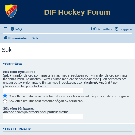
DIF Hockey Forum
FAQ
Bli medlem
Logga in
Forumindex
Sök
Sök
SÖKFRÅGA
Sök efter nyckelord:
Sätt
+
framför de ord som måste finnas med i resultaten och
-
framför de ord som inte
får finnas med i resultaten. Skriv en lista med ord separerade med
|
i en parantes om
endast ett av orden måste finnas med i resultaten, t.ex.
(ord|ord)
. Använd * som
jokertecken för partiella träffar.
Sök efter resultat som matchar alla termer eller använd frågan som den är angiven
Sök efter resultat som matchar någon av termerna
Sök efter författare:
Använd * som jokertecken för partiella träffar.
SÖKALTERNATIV