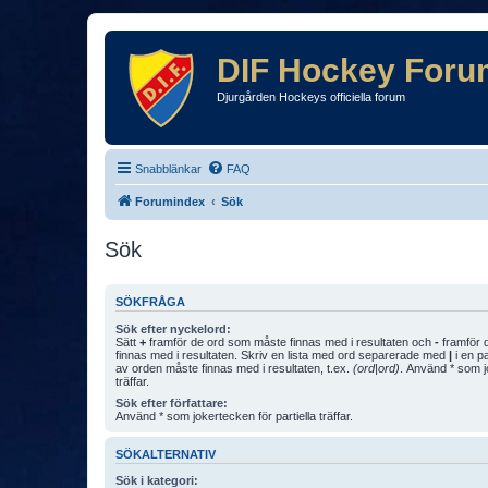
DIF Hockey Foru
Djurgården Hockeys officiella forum
Snabblänkar
FAQ
Forumindex
Sök
Sök
SÖKFRÅGA
Sök efter nyckelord:
Sätt
+
framför de ord som måste finnas med i resultaten och
-
framför d
finnas med i resultaten. Skriv en lista med ord separerade med
|
i en p
av orden måste finnas med i resultaten, t.ex.
(ord|ord)
. Använd * som jo
träffar.
Sök efter författare:
Använd * som jokertecken för partiella träffar.
SÖKALTERNATIV
Sök i kategori: