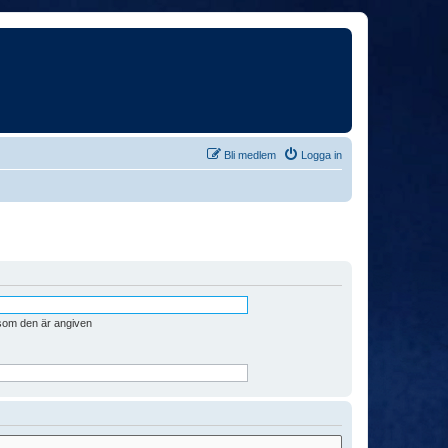
Bli medlem
Logga in
 som den är angiven