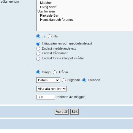
er söks igenom
Ja
Nej
Inläggsämnen och meddelandetext
Endast meddelandetext
Endast trådämnen
Endast första inlägget i trådar
Inlägg
Trådar
Stigande
Fallande
tecknen av inlägget