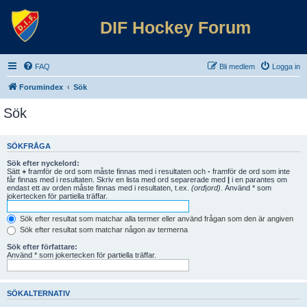
DIF Hockey Forum
FAQ
Bli medlem
Logga in
Forumindex
Sök
Sök
SÖKFRÅGA
Sök efter nyckelord:
Sätt
+
framför de ord som måste finnas med i resultaten och
-
framför de ord som inte
får finnas med i resultaten. Skriv en lista med ord separerade med
|
i en parantes om
endast ett av orden måste finnas med i resultaten, t.ex.
(ord|ord)
. Använd * som
jokertecken för partiella träffar.
Sök efter resultat som matchar alla termer eller använd frågan som den är angiven
Sök efter resultat som matchar någon av termerna
Sök efter författare:
Använd * som jokertecken för partiella träffar.
SÖKALTERNATIV