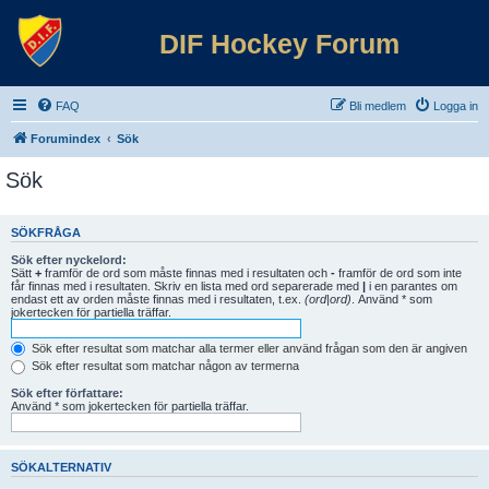
DIF Hockey Forum
FAQ
Bli medlem
Logga in
Forumindex
Sök
Sök
SÖKFRÅGA
Sök efter nyckelord:
Sätt
+
framför de ord som måste finnas med i resultaten och
-
framför de ord som inte
får finnas med i resultaten. Skriv en lista med ord separerade med
|
i en parantes om
endast ett av orden måste finnas med i resultaten, t.ex.
(ord|ord)
. Använd * som
jokertecken för partiella träffar.
Sök efter resultat som matchar alla termer eller använd frågan som den är angiven
Sök efter resultat som matchar någon av termerna
Sök efter författare:
Använd * som jokertecken för partiella träffar.
SÖKALTERNATIV