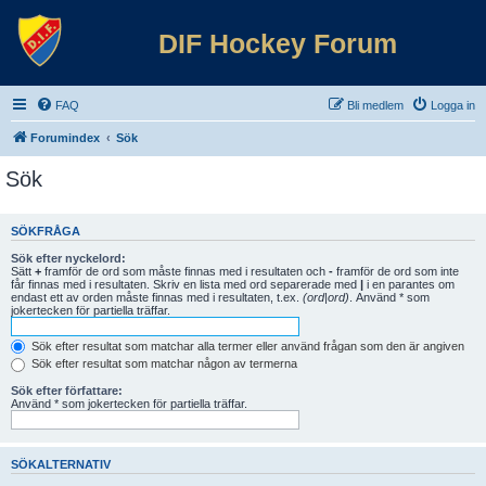
DIF Hockey Forum
FAQ
Bli medlem
Logga in
Forumindex
Sök
Sök
SÖKFRÅGA
Sök efter nyckelord:
Sätt
+
framför de ord som måste finnas med i resultaten och
-
framför de ord som inte
får finnas med i resultaten. Skriv en lista med ord separerade med
|
i en parantes om
endast ett av orden måste finnas med i resultaten, t.ex.
(ord|ord)
. Använd * som
jokertecken för partiella träffar.
Sök efter resultat som matchar alla termer eller använd frågan som den är angiven
Sök efter resultat som matchar någon av termerna
Sök efter författare:
Använd * som jokertecken för partiella träffar.
SÖKALTERNATIV