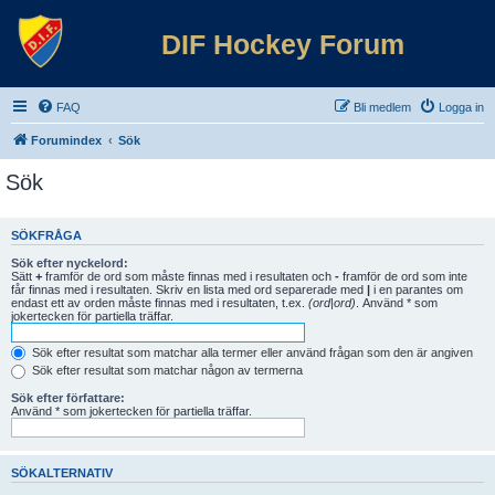
DIF Hockey Forum
FAQ
Bli medlem
Logga in
Forumindex
Sök
Sök
SÖKFRÅGA
Sök efter nyckelord:
Sätt
+
framför de ord som måste finnas med i resultaten och
-
framför de ord som inte
får finnas med i resultaten. Skriv en lista med ord separerade med
|
i en parantes om
endast ett av orden måste finnas med i resultaten, t.ex.
(ord|ord)
. Använd * som
jokertecken för partiella träffar.
Sök efter resultat som matchar alla termer eller använd frågan som den är angiven
Sök efter resultat som matchar någon av termerna
Sök efter författare:
Använd * som jokertecken för partiella träffar.
SÖKALTERNATIV