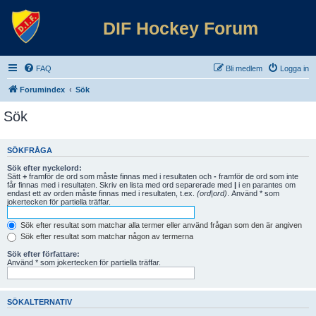
DIF Hockey Forum
FAQ
Bli medlem
Logga in
Forumindex
Sök
Sök
SÖKFRÅGA
Sök efter nyckelord:
Sätt
+
framför de ord som måste finnas med i resultaten och
-
framför de ord som inte
får finnas med i resultaten. Skriv en lista med ord separerade med
|
i en parantes om
endast ett av orden måste finnas med i resultaten, t.ex.
(ord|ord)
. Använd * som
jokertecken för partiella träffar.
Sök efter resultat som matchar alla termer eller använd frågan som den är angiven
Sök efter resultat som matchar någon av termerna
Sök efter författare:
Använd * som jokertecken för partiella träffar.
SÖKALTERNATIV