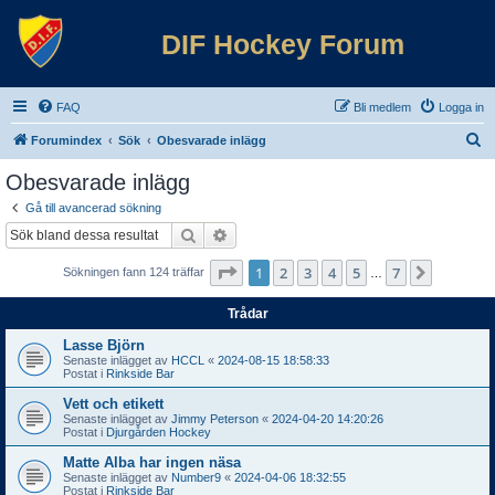
DIF Hockey Forum
FAQ
Bli medlem
Logga in
S
Forumindex
Sök
Obesvarade inlägg
ö
Obesvarade inlägg
k
Gå till avancerad sökning
Sök
Avancerad sökning
Sida
1
av
7
1
2
3
4
5
7
Nästa
Sökningen fann 124 träffar
…
Trådar
Lasse Björn
Senaste inlägget av
HCCL
«
2024-08-15 18:58:33
Postat i
Rinkside Bar
Vett och etikett
Senaste inlägget av
Jimmy Peterson
«
2024-04-20 14:20:26
Postat i
Djurgården Hockey
Matte Alba har ingen näsa
Senaste inlägget av
Number9
«
2024-04-06 18:32:55
Postat i
Rinkside Bar