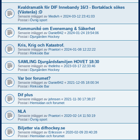
Kvaldramatik för DIF Innebandy 16/3 - Bortaklack sökes
(Västerås) :D
Senaste inlägget av
Medivh
«
2024-03-12 23:41:03
Postat i
Övrig sport
Kommuniké om Evenemang & Säkerhet
Senaste inlägget av
Daniel942
«
2024-01-24 19:54:06
Postat i
Djurgården Hockey
Kris, Krig och Katastrof.
Senaste inlägget av
Praetori
«
2024-01-08 12:22:22
Postat i
Rinkside Bar
SAMLING Djurgårdsfamiljen HOVET 18:30
Senaste inlägget av
thelinho
«
2023-03-17 22:33:46
Postat i
Djurgården Hockey
Var bor forumet?
Senaste inlägget av
Daniel942
«
2021-12-05 18:00:34
Postat i
Rinkside Bar
Dif plus
Senaste inlägget av
johnsen
«
2021-11-30 17:38:27
Postat i
Hemsidan och forumet
NLA
Senaste inlägget av
Praetori
«
2020-02-14 11:50:19
Postat i
Övrig sport
Biljetter via difhockey.se
Senaste inlägget av
Eriksson
«
2020-02-09 20:40:28
Postat i
Hemsidan och forumet