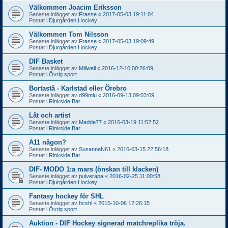
Välkommen Joacim Eriksson
Senaste inlägget av
Frasse
«
2017-05-03 19:11:04
Postat i
Djurgården Hockey
Välkommen Tom Nilsson
Senaste inlägget av
Frasse
«
2017-05-03 19:09:49
Postat i
Djurgården Hockey
DIF Basket
Senaste inlägget av
Millwall
«
2016-12-10 00:26:09
Postat i
Övrig sport
Bortastå - Karlstad eller Örebro
Senaste inlägget av
d99mlu
«
2016-09-13 09:03:09
Postat i
Rinkside Bar
Låt och artist
Senaste inlägget av
Madde77
«
2016-03-19 11:52:52
Postat i
Rinkside Bar
A11 någon?
Senaste inlägget av
SusanneN61
«
2016-03-15 22:56:18
Postat i
Rinkside Bar
DIF- MODO 1:a mars (önskan till klacken)
Senaste inlägget av
pulverapa
«
2016-02-25 11:00:58
Postat i
Djurgården Hockey
Fantasy hockey för SHL
Senaste inlägget av
hcshl
«
2015-10-06 12:26:15
Postat i
Övrig sport
Auktion - DIF Hockey signerad matchreplika tröja.