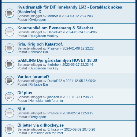
Kvaldramatik för DIF Innebandy 16/3 - Bortaklack sökes
(Västerås) :D
Senaste inlägget av
Medivh
«
2024-03-12 23:41:03
Postat i
Övrig sport
Kommuniké om Evenemang & Säkerhet
Senaste inlägget av
Daniel942
«
2024-01-24 19:54:06
Postat i
Djurgården Hockey
Kris, Krig och Katastrof.
Senaste inlägget av
Praetori
«
2024-01-08 12:22:22
Postat i
Rinkside Bar
SAMLING Djurgårdsfamiljen HOVET 18:30
Senaste inlägget av
thelinho
«
2023-03-17 22:33:46
Postat i
Djurgården Hockey
Var bor forumet?
Senaste inlägget av
Daniel942
«
2021-12-05 18:00:34
Postat i
Rinkside Bar
Dif plus
Senaste inlägget av
johnsen
«
2021-11-30 17:38:27
Postat i
Hemsidan och forumet
NLA
Senaste inlägget av
Praetori
«
2020-02-14 11:50:19
Postat i
Övrig sport
Biljetter via difhockey.se
Senaste inlägget av
Eriksson
«
2020-02-09 20:40:28
Postat i
Hemsidan och forumet