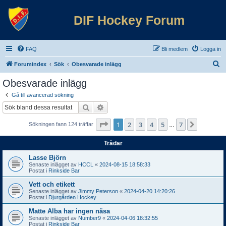
DIF Hockey Forum
FAQ
Bli medlem
Logga in
S
Forumindex
Sök
Obesvarade inlägg
ö
Obesvarade inlägg
k
Gå till avancerad sökning
Sök
Avancerad sökning
Sida
1
av
7
1
2
3
4
5
7
Nästa
Sökningen fann 124 träffar
…
Trådar
Lasse Björn
Senaste inlägget av
HCCL
«
2024-08-15 18:58:33
Postat i
Rinkside Bar
Vett och etikett
Senaste inlägget av
Jimmy Peterson
«
2024-04-20 14:20:26
Postat i
Djurgården Hockey
Matte Alba har ingen näsa
Senaste inlägget av
Number9
«
2024-04-06 18:32:55
Postat i
Rinkside Bar