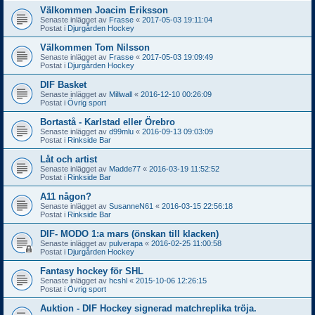
Välkommen Joacim Eriksson
Senaste inlägget av
Frasse
«
2017-05-03 19:11:04
Postat i
Djurgården Hockey
Välkommen Tom Nilsson
Senaste inlägget av
Frasse
«
2017-05-03 19:09:49
Postat i
Djurgården Hockey
DIF Basket
Senaste inlägget av
Millwall
«
2016-12-10 00:26:09
Postat i
Övrig sport
Bortastå - Karlstad eller Örebro
Senaste inlägget av
d99mlu
«
2016-09-13 09:03:09
Postat i
Rinkside Bar
Låt och artist
Senaste inlägget av
Madde77
«
2016-03-19 11:52:52
Postat i
Rinkside Bar
A11 någon?
Senaste inlägget av
SusanneN61
«
2016-03-15 22:56:18
Postat i
Rinkside Bar
DIF- MODO 1:a mars (önskan till klacken)
Senaste inlägget av
pulverapa
«
2016-02-25 11:00:58
Postat i
Djurgården Hockey
Fantasy hockey för SHL
Senaste inlägget av
hcshl
«
2015-10-06 12:26:15
Postat i
Övrig sport
Auktion - DIF Hockey signerad matchreplika tröja.