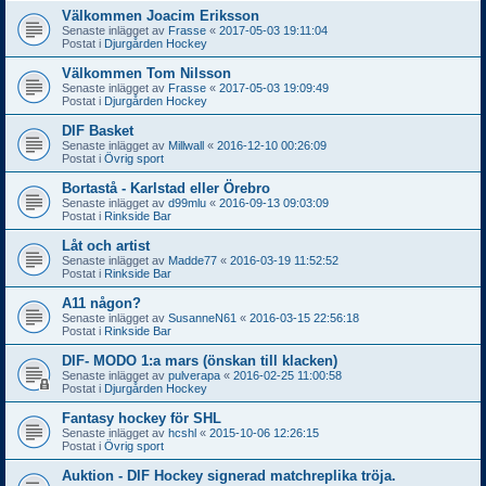
Välkommen Joacim Eriksson
Senaste inlägget av
Frasse
«
2017-05-03 19:11:04
Postat i
Djurgården Hockey
Välkommen Tom Nilsson
Senaste inlägget av
Frasse
«
2017-05-03 19:09:49
Postat i
Djurgården Hockey
DIF Basket
Senaste inlägget av
Millwall
«
2016-12-10 00:26:09
Postat i
Övrig sport
Bortastå - Karlstad eller Örebro
Senaste inlägget av
d99mlu
«
2016-09-13 09:03:09
Postat i
Rinkside Bar
Låt och artist
Senaste inlägget av
Madde77
«
2016-03-19 11:52:52
Postat i
Rinkside Bar
A11 någon?
Senaste inlägget av
SusanneN61
«
2016-03-15 22:56:18
Postat i
Rinkside Bar
DIF- MODO 1:a mars (önskan till klacken)
Senaste inlägget av
pulverapa
«
2016-02-25 11:00:58
Postat i
Djurgården Hockey
Fantasy hockey för SHL
Senaste inlägget av
hcshl
«
2015-10-06 12:26:15
Postat i
Övrig sport
Auktion - DIF Hockey signerad matchreplika tröja.