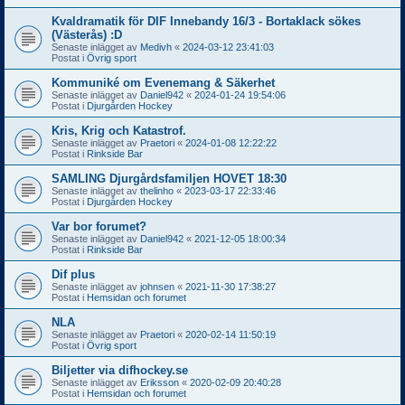
Kvaldramatik för DIF Innebandy 16/3 - Bortaklack sökes
(Västerås) :D
Senaste inlägget av
Medivh
«
2024-03-12 23:41:03
Postat i
Övrig sport
Kommuniké om Evenemang & Säkerhet
Senaste inlägget av
Daniel942
«
2024-01-24 19:54:06
Postat i
Djurgården Hockey
Kris, Krig och Katastrof.
Senaste inlägget av
Praetori
«
2024-01-08 12:22:22
Postat i
Rinkside Bar
SAMLING Djurgårdsfamiljen HOVET 18:30
Senaste inlägget av
thelinho
«
2023-03-17 22:33:46
Postat i
Djurgården Hockey
Var bor forumet?
Senaste inlägget av
Daniel942
«
2021-12-05 18:00:34
Postat i
Rinkside Bar
Dif plus
Senaste inlägget av
johnsen
«
2021-11-30 17:38:27
Postat i
Hemsidan och forumet
NLA
Senaste inlägget av
Praetori
«
2020-02-14 11:50:19
Postat i
Övrig sport
Biljetter via difhockey.se
Senaste inlägget av
Eriksson
«
2020-02-09 20:40:28
Postat i
Hemsidan och forumet