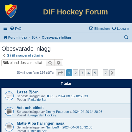
DIF Hockey Forum
FAQ
Bli medlem
Logga in
S
Forumindex
Sök
Obesvarade inlägg
ö
Obesvarade inlägg
k
Gå till avancerad sökning
Sök
Avancerad sökning
Sida
1
av
7
1
2
3
4
5
7
Nästa
Sökningen fann 124 träffar
…
Trådar
Lasse Björn
Senaste inlägget av
HCCL
«
2024-08-15 18:58:33
Postat i
Rinkside Bar
Vett och etikett
Senaste inlägget av
Jimmy Peterson
«
2024-04-20 14:20:26
Postat i
Djurgården Hockey
Matte Alba har ingen näsa
Senaste inlägget av
Number9
«
2024-04-06 18:32:55
Postat i
Rinkside Bar