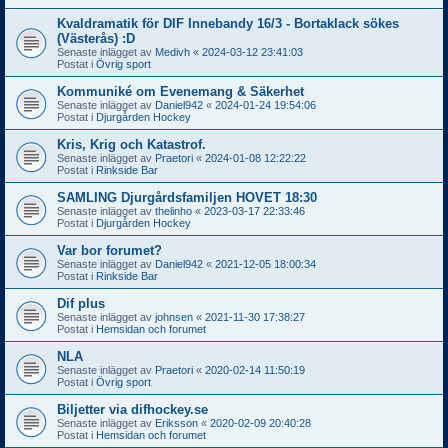
Kvaldramatik för DIF Innebandy 16/3 - Bortaklack sökes
(Västerås) :D
Senaste inlägget av
Medivh
«
2024-03-12 23:41:03
Postat i
Övrig sport
Kommuniké om Evenemang & Säkerhet
Senaste inlägget av
Daniel942
«
2024-01-24 19:54:06
Postat i
Djurgården Hockey
Kris, Krig och Katastrof.
Senaste inlägget av
Praetori
«
2024-01-08 12:22:22
Postat i
Rinkside Bar
SAMLING Djurgårdsfamiljen HOVET 18:30
Senaste inlägget av
thelinho
«
2023-03-17 22:33:46
Postat i
Djurgården Hockey
Var bor forumet?
Senaste inlägget av
Daniel942
«
2021-12-05 18:00:34
Postat i
Rinkside Bar
Dif plus
Senaste inlägget av
johnsen
«
2021-11-30 17:38:27
Postat i
Hemsidan och forumet
NLA
Senaste inlägget av
Praetori
«
2020-02-14 11:50:19
Postat i
Övrig sport
Biljetter via difhockey.se
Senaste inlägget av
Eriksson
«
2020-02-09 20:40:28
Postat i
Hemsidan och forumet