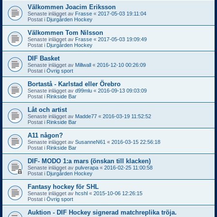
Välkommen Joacim Eriksson
Senaste inlägget av
Frasse
«
2017-05-03 19:11:04
Postat i
Djurgården Hockey
Välkommen Tom Nilsson
Senaste inlägget av
Frasse
«
2017-05-03 19:09:49
Postat i
Djurgården Hockey
DIF Basket
Senaste inlägget av
Millwall
«
2016-12-10 00:26:09
Postat i
Övrig sport
Bortastå - Karlstad eller Örebro
Senaste inlägget av
d99mlu
«
2016-09-13 09:03:09
Postat i
Rinkside Bar
Låt och artist
Senaste inlägget av
Madde77
«
2016-03-19 11:52:52
Postat i
Rinkside Bar
A11 någon?
Senaste inlägget av
SusanneN61
«
2016-03-15 22:56:18
Postat i
Rinkside Bar
DIF- MODO 1:a mars (önskan till klacken)
Senaste inlägget av
pulverapa
«
2016-02-25 11:00:58
Postat i
Djurgården Hockey
Fantasy hockey för SHL
Senaste inlägget av
hcshl
«
2015-10-06 12:26:15
Postat i
Övrig sport
Auktion - DIF Hockey signerad matchreplika tröja.