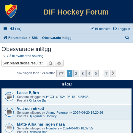
DIF Hockey Forum
FAQ
Bli medlem
Logga in
S
Forumindex
Sök
Obesvarade inlägg
ö
Obesvarade inlägg
k
Gå till avancerad sökning
Sök
Avancerad sökning
Sida
1
av
7
1
2
3
4
5
7
Nästa
Sökningen fann 124 träffar
…
Trådar
Lasse Björn
Senaste inlägget av
HCCL
«
2024-08-15 18:58:33
Postat i
Rinkside Bar
Vett och etikett
Senaste inlägget av
Jimmy Peterson
«
2024-04-20 14:20:26
Postat i
Djurgården Hockey
Matte Alba har ingen näsa
Senaste inlägget av
Number9
«
2024-04-06 18:32:55
Postat i
Rinkside Bar