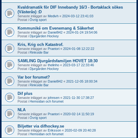
Kvaldramatik för DIF Innebandy 16/3 - Bortaklack sökes
(Västerås) :D
Senaste inlägget av
Medivh
«
2024-03-12 23:41:03
Postat i
Övrig sport
Kommuniké om Evenemang & Säkerhet
Senaste inlägget av
Daniel942
«
2024-01-24 19:54:06
Postat i
Djurgården Hockey
Kris, Krig och Katastrof.
Senaste inlägget av
Praetori
«
2024-01-08 12:22:22
Postat i
Rinkside Bar
SAMLING Djurgårdsfamiljen HOVET 18:30
Senaste inlägget av
thelinho
«
2023-03-17 22:33:46
Postat i
Djurgården Hockey
Var bor forumet?
Senaste inlägget av
Daniel942
«
2021-12-05 18:00:34
Postat i
Rinkside Bar
Dif plus
Senaste inlägget av
johnsen
«
2021-11-30 17:38:27
Postat i
Hemsidan och forumet
NLA
Senaste inlägget av
Praetori
«
2020-02-14 11:50:19
Postat i
Övrig sport
Biljetter via difhockey.se
Senaste inlägget av
Eriksson
«
2020-02-09 20:40:28
Postat i
Hemsidan och forumet