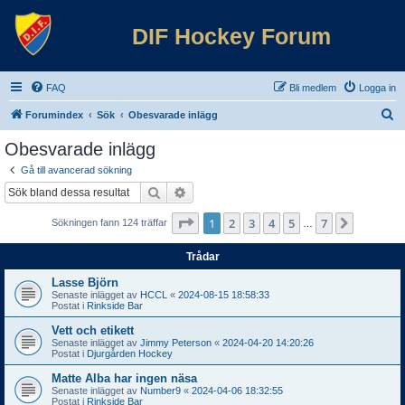
DIF Hockey Forum
FAQ
Bli medlem
Logga in
S
Forumindex
Sök
Obesvarade inlägg
ö
Obesvarade inlägg
k
Gå till avancerad sökning
Sök
Avancerad sökning
Sida
1
av
7
1
2
3
4
5
7
Nästa
Sökningen fann 124 träffar
…
Trådar
Lasse Björn
Senaste inlägget av
HCCL
«
2024-08-15 18:58:33
Postat i
Rinkside Bar
Vett och etikett
Senaste inlägget av
Jimmy Peterson
«
2024-04-20 14:20:26
Postat i
Djurgården Hockey
Matte Alba har ingen näsa
Senaste inlägget av
Number9
«
2024-04-06 18:32:55
Postat i
Rinkside Bar