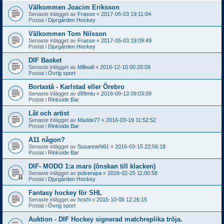
Välkommen Joacim Eriksson
Senaste inlägget av
Frasse
«
2017-05-03 19:11:04
Postat i
Djurgården Hockey
Välkommen Tom Nilsson
Senaste inlägget av
Frasse
«
2017-05-03 19:09:49
Postat i
Djurgården Hockey
DIF Basket
Senaste inlägget av
Millwall
«
2016-12-10 00:26:09
Postat i
Övrig sport
Bortastå - Karlstad eller Örebro
Senaste inlägget av
d99mlu
«
2016-09-13 09:03:09
Postat i
Rinkside Bar
Låt och artist
Senaste inlägget av
Madde77
«
2016-03-19 11:52:52
Postat i
Rinkside Bar
A11 någon?
Senaste inlägget av
SusanneN61
«
2016-03-15 22:56:18
Postat i
Rinkside Bar
DIF- MODO 1:a mars (önskan till klacken)
Senaste inlägget av
pulverapa
«
2016-02-25 11:00:58
Postat i
Djurgården Hockey
Fantasy hockey för SHL
Senaste inlägget av
hcshl
«
2015-10-06 12:26:15
Postat i
Övrig sport
Auktion - DIF Hockey signerad matchreplika tröja.