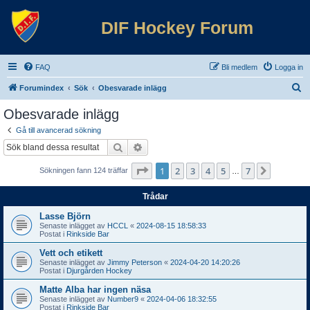
DIF Hockey Forum
FAQ
Bli medlem
Logga in
S
Forumindex
Sök
Obesvarade inlägg
ö
Obesvarade inlägg
k
Gå till avancerad sökning
Sök
Avancerad sökning
Sida
1
av
7
1
2
3
4
5
7
Nästa
Sökningen fann 124 träffar
…
Trådar
Lasse Björn
Senaste inlägget av
HCCL
«
2024-08-15 18:58:33
Postat i
Rinkside Bar
Vett och etikett
Senaste inlägget av
Jimmy Peterson
«
2024-04-20 14:20:26
Postat i
Djurgården Hockey
Matte Alba har ingen näsa
Senaste inlägget av
Number9
«
2024-04-06 18:32:55
Postat i
Rinkside Bar