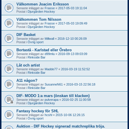
Välkommen Joacim Eriksson
Senaste inlägget av
Frasse
«
2017-05-03 19:11:04
Postat i
Djurgården Hockey
Välkommen Tom Nilsson
Senaste inlägget av
Frasse
«
2017-05-03 19:09:49
Postat i
Djurgården Hockey
DIF Basket
Senaste inlägget av
Millwall
«
2016-12-10 00:26:09
Postat i
Övrig sport
Bortastå - Karlstad eller Örebro
Senaste inlägget av
d99mlu
«
2016-09-13 09:03:09
Postat i
Rinkside Bar
Låt och artist
Senaste inlägget av
Madde77
«
2016-03-19 11:52:52
Postat i
Rinkside Bar
A11 någon?
Senaste inlägget av
SusanneN61
«
2016-03-15 22:56:18
Postat i
Rinkside Bar
DIF- MODO 1:a mars (önskan till klacken)
Senaste inlägget av
pulverapa
«
2016-02-25 11:00:58
Postat i
Djurgården Hockey
Fantasy hockey för SHL
Senaste inlägget av
hcshl
«
2015-10-06 12:26:15
Postat i
Övrig sport
Auktion - DIF Hockey signerad matchreplika tröja.