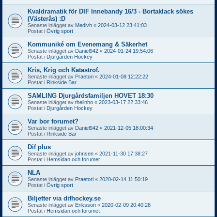
Kvaldramatik för DIF Innebandy 16/3 - Bortaklack sökes
(Västerås) :D
Senaste inlägget av
Medivh
«
2024-03-12 23:41:03
Postat i
Övrig sport
Kommuniké om Evenemang & Säkerhet
Senaste inlägget av
Daniel942
«
2024-01-24 19:54:06
Postat i
Djurgården Hockey
Kris, Krig och Katastrof.
Senaste inlägget av
Praetori
«
2024-01-08 12:22:22
Postat i
Rinkside Bar
SAMLING Djurgårdsfamiljen HOVET 18:30
Senaste inlägget av
thelinho
«
2023-03-17 22:33:46
Postat i
Djurgården Hockey
Var bor forumet?
Senaste inlägget av
Daniel942
«
2021-12-05 18:00:34
Postat i
Rinkside Bar
Dif plus
Senaste inlägget av
johnsen
«
2021-11-30 17:38:27
Postat i
Hemsidan och forumet
NLA
Senaste inlägget av
Praetori
«
2020-02-14 11:50:19
Postat i
Övrig sport
Biljetter via difhockey.se
Senaste inlägget av
Eriksson
«
2020-02-09 20:40:28
Postat i
Hemsidan och forumet