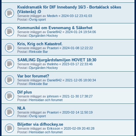
Kvaldramatik för DIF Innebandy 16/3 - Bortaklack sökes
(Västerås) :D
Senaste inlägget av
Medivh
«
2024-03-12 23:41:03
Postat i
Övrig sport
Kommuniké om Evenemang & Säkerhet
Senaste inlägget av
Daniel942
«
2024-01-24 19:54:06
Postat i
Djurgården Hockey
Kris, Krig och Katastrof.
Senaste inlägget av
Praetori
«
2024-01-08 12:22:22
Postat i
Rinkside Bar
SAMLING Djurgårdsfamiljen HOVET 18:30
Senaste inlägget av
thelinho
«
2023-03-17 22:33:46
Postat i
Djurgården Hockey
Var bor forumet?
Senaste inlägget av
Daniel942
«
2021-12-05 18:00:34
Postat i
Rinkside Bar
Dif plus
Senaste inlägget av
johnsen
«
2021-11-30 17:38:27
Postat i
Hemsidan och forumet
NLA
Senaste inlägget av
Praetori
«
2020-02-14 11:50:19
Postat i
Övrig sport
Biljetter via difhockey.se
Senaste inlägget av
Eriksson
«
2020-02-09 20:40:28
Postat i
Hemsidan och forumet