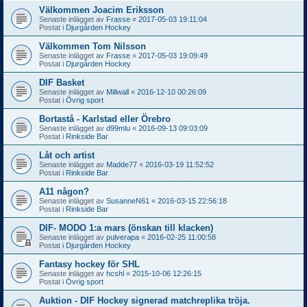
Välkommen Joacim Eriksson
Senaste inlägget av
Frasse
«
2017-05-03 19:11:04
Postat i
Djurgården Hockey
Välkommen Tom Nilsson
Senaste inlägget av
Frasse
«
2017-05-03 19:09:49
Postat i
Djurgården Hockey
DIF Basket
Senaste inlägget av
Millwall
«
2016-12-10 00:26:09
Postat i
Övrig sport
Bortastå - Karlstad eller Örebro
Senaste inlägget av
d99mlu
«
2016-09-13 09:03:09
Postat i
Rinkside Bar
Låt och artist
Senaste inlägget av
Madde77
«
2016-03-19 11:52:52
Postat i
Rinkside Bar
A11 någon?
Senaste inlägget av
SusanneN61
«
2016-03-15 22:56:18
Postat i
Rinkside Bar
DIF- MODO 1:a mars (önskan till klacken)
Senaste inlägget av
pulverapa
«
2016-02-25 11:00:58
Postat i
Djurgården Hockey
Fantasy hockey för SHL
Senaste inlägget av
hcshl
«
2015-10-06 12:26:15
Postat i
Övrig sport
Auktion - DIF Hockey signerad matchreplika tröja.