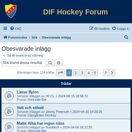
DIF Hockey Forum
FAQ
Bli medlem
Logga in
S
Forumindex
Sök
Obesvarade inlägg
ö
Obesvarade inlägg
k
Gå till avancerad sökning
Sök
Avancerad sökning
Sida
1
av
7
1
2
3
4
5
7
Nästa
Sökningen fann 124 träffar
…
Trådar
Lasse Björn
Senaste inlägget av
HCCL
«
2024-08-15 18:58:33
Postat i
Rinkside Bar
Vett och etikett
Senaste inlägget av
Jimmy Peterson
«
2024-04-20 14:20:26
Postat i
Djurgården Hockey
Matte Alba har ingen näsa
Senaste inlägget av
Number9
«
2024-04-06 18:32:55
Postat i
Rinkside Bar