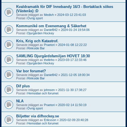
Kvaldramatik för DIF Innebandy 16/3 - Bortaklack sökes
(Västerås) :D
Senaste inlägget av
Medivh
«
2024-03-12 23:41:03
Postat i
Övrig sport
Kommuniké om Evenemang & Säkerhet
Senaste inlägget av
Daniel942
«
2024-01-24 19:54:06
Postat i
Djurgården Hockey
Kris, Krig och Katastrof.
Senaste inlägget av
Praetori
«
2024-01-08 12:22:22
Postat i
Rinkside Bar
SAMLING Djurgårdsfamiljen HOVET 18:30
Senaste inlägget av
thelinho
«
2023-03-17 22:33:46
Postat i
Djurgården Hockey
Var bor forumet?
Senaste inlägget av
Daniel942
«
2021-12-05 18:00:34
Postat i
Rinkside Bar
Dif plus
Senaste inlägget av
johnsen
«
2021-11-30 17:38:27
Postat i
Hemsidan och forumet
NLA
Senaste inlägget av
Praetori
«
2020-02-14 11:50:19
Postat i
Övrig sport
Biljetter via difhockey.se
Senaste inlägget av
Eriksson
«
2020-02-09 20:40:28
Postat i
Hemsidan och forumet