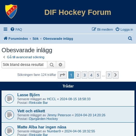
DIF Hockey Forum
FAQ
Bli medlem
Logga in
S
Forumindex
Sök
Obesvarade inlägg
ö
Obesvarade inlägg
k
Gå till avancerad sökning
Sök
Avancerad sökning
Sida
1
av
7
1
2
3
4
5
7
Nästa
Sökningen fann 124 träffar
…
Trådar
Lasse Björn
Senaste inlägget av
HCCL
«
2024-08-15 18:58:33
Postat i
Rinkside Bar
Vett och etikett
Senaste inlägget av
Jimmy Peterson
«
2024-04-20 14:20:26
Postat i
Djurgården Hockey
Matte Alba har ingen näsa
Senaste inlägget av
Number9
«
2024-04-06 18:32:55
Postat i
Rinkside Bar