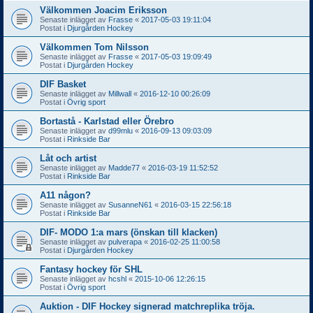
Välkommen Joacim Eriksson
Senaste inlägget av
Frasse
«
2017-05-03 19:11:04
Postat i
Djurgården Hockey
Välkommen Tom Nilsson
Senaste inlägget av
Frasse
«
2017-05-03 19:09:49
Postat i
Djurgården Hockey
DIF Basket
Senaste inlägget av
Millwall
«
2016-12-10 00:26:09
Postat i
Övrig sport
Bortastå - Karlstad eller Örebro
Senaste inlägget av
d99mlu
«
2016-09-13 09:03:09
Postat i
Rinkside Bar
Låt och artist
Senaste inlägget av
Madde77
«
2016-03-19 11:52:52
Postat i
Rinkside Bar
A11 någon?
Senaste inlägget av
SusanneN61
«
2016-03-15 22:56:18
Postat i
Rinkside Bar
DIF- MODO 1:a mars (önskan till klacken)
Senaste inlägget av
pulverapa
«
2016-02-25 11:00:58
Postat i
Djurgården Hockey
Fantasy hockey för SHL
Senaste inlägget av
hcshl
«
2015-10-06 12:26:15
Postat i
Övrig sport
Auktion - DIF Hockey signerad matchreplika tröja.