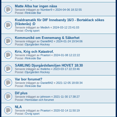
Matte Alba har ingen näsa
Senaste inlägget av
Number9
«
2024-04-06 18:32:55
Postat i
Rinkside Bar
Kvaldramatik för DIF Innebandy 16/3 - Bortaklack sökes
(Västerås) :D
Senaste inlägget av
Medivh
«
2024-03-12 23:41:03
Postat i
Övrig sport
Kommuniké om Evenemang & Säkerhet
Senaste inlägget av
Daniel942
«
2024-01-24 19:54:06
Postat i
Djurgården Hockey
Kris, Krig och Katastrof.
Senaste inlägget av
Praetori
«
2024-01-08 12:22:22
Postat i
Rinkside Bar
SAMLING Djurgårdsfamiljen HOVET 18:30
Senaste inlägget av
thelinho
«
2023-03-17 22:33:46
Postat i
Djurgården Hockey
Var bor forumet?
Senaste inlägget av
Daniel942
«
2021-12-05 18:00:34
Postat i
Rinkside Bar
Dif plus
Senaste inlägget av
johnsen
«
2021-11-30 17:38:27
Postat i
Hemsidan och forumet
NLA
Senaste inlägget av
Praetori
«
2020-02-14 11:50:19
Postat i
Övrig sport