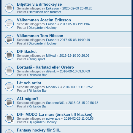
Biljetter via difhockey.se
Senaste inlägget av
Eriksson
«
2020-02-09 20:40:28
Postat i
Hemsidan och forumet
Välkommen Joacim Eriksson
Senaste inlägget av
Frasse
«
2017-05-03 19:11:04
Postat i
Djurgården Hockey
Välkommen Tom Nilsson
Senaste inlägget av
Frasse
«
2017-05-03 19:09:49
Postat i
Djurgården Hockey
DIF Basket
Senaste inlägget av
Millwall
«
2016-12-10 00:26:09
Postat i
Övrig sport
Bortastå - Karlstad eller Örebro
Senaste inlägget av
d99mlu
«
2016-09-13 09:03:09
Postat i
Rinkside Bar
Låt och artist
Senaste inlägget av
Madde77
«
2016-03-19 11:52:52
Postat i
Rinkside Bar
A11 någon?
Senaste inlägget av
SusanneN61
«
2016-03-15 22:56:18
Postat i
Rinkside Bar
DIF- MODO 1:a mars (önskan till klacken)
Senaste inlägget av
pulverapa
«
2016-02-25 11:00:58
Postat i
Djurgården Hockey
Fantasy hockey för SHL