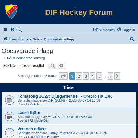
DIF Hockey Forum
FAQ
Bli medlem
Logga in
S
Forumindex
Sök
Obesvarade inlägg
ö
Obesvarade inlägg
k
Gå till avancerad sökning
Sök
Avancerad sökning
Sida
1
av
7
1
2
3
4
5
7
Nästa
Sökningen fann 125 träffar
…
Trådar
Försäsong 26/27: Djurgårdens IF - Örebro HK 13/8
Senaste inlägget av
DIF_Soldier
«
2026-08-07 14:16:38
Postat i
Matcher
Lasse Björn
Senaste inlägget av
HCCL
«
2024-08-15 18:58:33
Postat i
Rinkside Bar
Vett och etikett
Senaste inlägget av
Jimmy Peterson
«
2024-04-20 14:20:26
Postat i
Djurgården Hockey