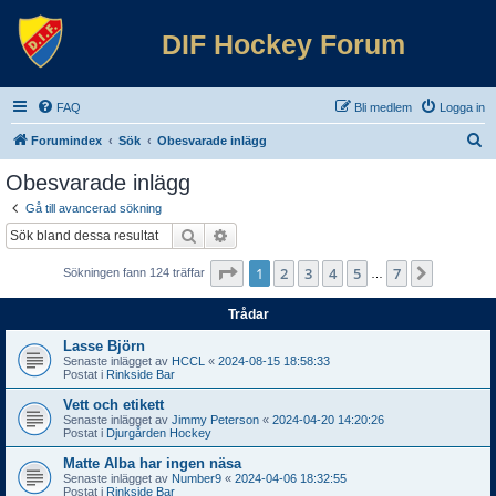
DIF Hockey Forum
FAQ
Bli medlem
Logga in
S
Forumindex
Sök
Obesvarade inlägg
ö
Obesvarade inlägg
k
Gå till avancerad sökning
Sök
Avancerad sökning
Sida
1
av
7
1
2
3
4
5
7
Nästa
Sökningen fann 124 träffar
…
Trådar
Lasse Björn
Senaste inlägget av
HCCL
«
2024-08-15 18:58:33
Postat i
Rinkside Bar
Vett och etikett
Senaste inlägget av
Jimmy Peterson
«
2024-04-20 14:20:26
Postat i
Djurgården Hockey
Matte Alba har ingen näsa
Senaste inlägget av
Number9
«
2024-04-06 18:32:55
Postat i
Rinkside Bar