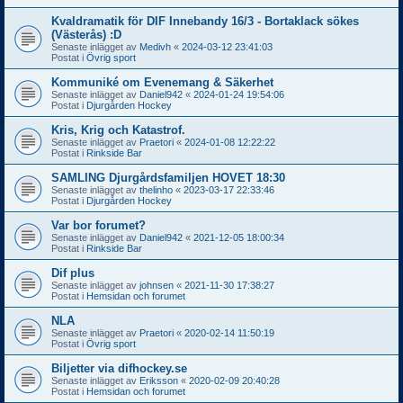
Kvaldramatik för DIF Innebandy 16/3 - Bortaklack sökes
(Västerås) :D
Senaste inlägget av
Medivh
«
2024-03-12 23:41:03
Postat i
Övrig sport
Kommuniké om Evenemang & Säkerhet
Senaste inlägget av
Daniel942
«
2024-01-24 19:54:06
Postat i
Djurgården Hockey
Kris, Krig och Katastrof.
Senaste inlägget av
Praetori
«
2024-01-08 12:22:22
Postat i
Rinkside Bar
SAMLING Djurgårdsfamiljen HOVET 18:30
Senaste inlägget av
thelinho
«
2023-03-17 22:33:46
Postat i
Djurgården Hockey
Var bor forumet?
Senaste inlägget av
Daniel942
«
2021-12-05 18:00:34
Postat i
Rinkside Bar
Dif plus
Senaste inlägget av
johnsen
«
2021-11-30 17:38:27
Postat i
Hemsidan och forumet
NLA
Senaste inlägget av
Praetori
«
2020-02-14 11:50:19
Postat i
Övrig sport
Biljetter via difhockey.se
Senaste inlägget av
Eriksson
«
2020-02-09 20:40:28
Postat i
Hemsidan och forumet