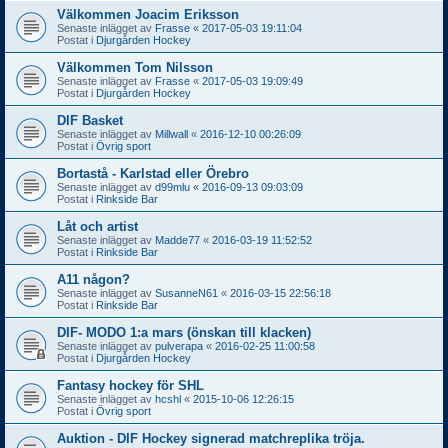
Välkommen Joacim Eriksson
Senaste inlägget av
Frasse
«
2017-05-03 19:11:04
Postat i
Djurgården Hockey
Välkommen Tom Nilsson
Senaste inlägget av
Frasse
«
2017-05-03 19:09:49
Postat i
Djurgården Hockey
DIF Basket
Senaste inlägget av
Millwall
«
2016-12-10 00:26:09
Postat i
Övrig sport
Bortastå - Karlstad eller Örebro
Senaste inlägget av
d99mlu
«
2016-09-13 09:03:09
Postat i
Rinkside Bar
Låt och artist
Senaste inlägget av
Madde77
«
2016-03-19 11:52:52
Postat i
Rinkside Bar
A11 någon?
Senaste inlägget av
SusanneN61
«
2016-03-15 22:56:18
Postat i
Rinkside Bar
DIF- MODO 1:a mars (önskan till klacken)
Senaste inlägget av
pulverapa
«
2016-02-25 11:00:58
Postat i
Djurgården Hockey
Fantasy hockey för SHL
Senaste inlägget av
hcshl
«
2015-10-06 12:26:15
Postat i
Övrig sport
Auktion - DIF Hockey signerad matchreplika tröja.