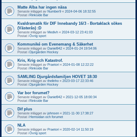
Matte Alba har ingen näsa
Senaste inlägget av
Number9
«
2024-04-06 18:32:55
Postat i
Rinkside Bar
Kvaldramatik för DIF Innebandy 16/3 - Bortaklack sökes
(Västerås) :D
Senaste inlägget av
Medivh
«
2024-03-12 23:41:03
Postat i
Övrig sport
Kommuniké om Evenemang & Säkerhet
Senaste inlägget av
Daniel942
«
2024-01-24 19:54:06
Postat i
Djurgården Hockey
Kris, Krig och Katastrof.
Senaste inlägget av
Praetori
«
2024-01-08 12:22:22
Postat i
Rinkside Bar
SAMLING Djurgårdsfamiljen HOVET 18:30
Senaste inlägget av
thelinho
«
2023-03-17 22:33:46
Postat i
Djurgården Hockey
Var bor forumet?
Senaste inlägget av
Daniel942
«
2021-12-05 18:00:34
Postat i
Rinkside Bar
Dif plus
Senaste inlägget av
johnsen
«
2021-11-30 17:38:27
Postat i
Hemsidan och forumet
NLA
Senaste inlägget av
Praetori
«
2020-02-14 11:50:19
Postat i
Övrig sport