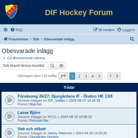
DIF Hockey Forum
FAQ
Bli medlem
Logga in
S
Forumindex
Sök
Obesvarade inlägg
ö
Obesvarade inlägg
k
Gå till avancerad sökning
Sök
Avancerad sökning
Sida
1
av
7
1
2
3
4
5
7
Nästa
Sökningen fann 125 träffar
…
Trådar
Försäsong 26/27: Djurgårdens IF - Örebro HK 13/8
Senaste inlägget av
DIF_Soldier
«
2026-08-07 14:16:38
Postat i
Matcher
Lasse Björn
Senaste inlägget av
HCCL
«
2024-08-15 18:58:33
Postat i
Rinkside Bar
Vett och etikett
Senaste inlägget av
Jimmy Peterson
«
2024-04-20 14:20:26
Postat i
Djurgården Hockey