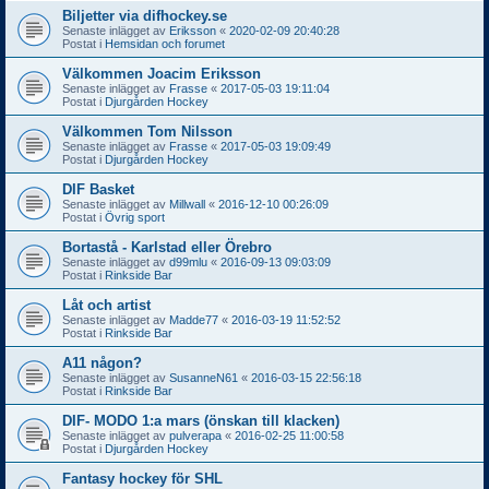
Biljetter via difhockey.se
Senaste inlägget av
Eriksson
«
2020-02-09 20:40:28
Postat i
Hemsidan och forumet
Välkommen Joacim Eriksson
Senaste inlägget av
Frasse
«
2017-05-03 19:11:04
Postat i
Djurgården Hockey
Välkommen Tom Nilsson
Senaste inlägget av
Frasse
«
2017-05-03 19:09:49
Postat i
Djurgården Hockey
DIF Basket
Senaste inlägget av
Millwall
«
2016-12-10 00:26:09
Postat i
Övrig sport
Bortastå - Karlstad eller Örebro
Senaste inlägget av
d99mlu
«
2016-09-13 09:03:09
Postat i
Rinkside Bar
Låt och artist
Senaste inlägget av
Madde77
«
2016-03-19 11:52:52
Postat i
Rinkside Bar
A11 någon?
Senaste inlägget av
SusanneN61
«
2016-03-15 22:56:18
Postat i
Rinkside Bar
DIF- MODO 1:a mars (önskan till klacken)
Senaste inlägget av
pulverapa
«
2016-02-25 11:00:58
Postat i
Djurgården Hockey
Fantasy hockey för SHL