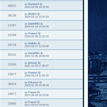
av
Number9
40021
2024-04-06 18:32:55
av
Medivh
36136
2024-03-12 23:41:03
av
Daniel942
21507
2024-01-24 19:54:06
av
Praetori
33784
2024-01-08 12:22:22
av
thelinho
26716
2023-03-17 22:33:46
av
Daniel942
35141
2021-12-05 18:00:34
av
johnsen
32500
2021-11-30 17:38:27
av
Praetori
23077
2020-02-14 11:50:19
av
Eriksson
38924
2020-02-09 20:40:28
av
Frasse
24877
2017-05-03 19:11:04
av
Frasse
25993
2017-05-03 19:09:49