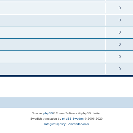
0
0
0
0
0
0
Drivs av
phpBB
® Forum Software © phpBB Limited
Swedish translation by
phpBB Sweden
© 2006-2020
Integritetspolicy
|
Användarvillkor