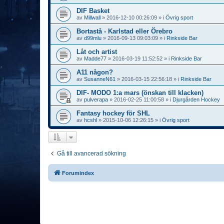
DIF Basket
av
Millwall
»
2016-12-10 00:26:09
» i
Övrig sport
Bortastå - Karlstad eller Örebro
av
d99mlu
»
2016-09-13 09:03:09
» i
Rinkside Bar
Låt och artist
av
Madde77
»
2016-03-19 11:52:52
» i
Rinkside Bar
A11 någon?
av
SusanneN61
»
2016-03-15 22:56:18
» i
Rinkside Bar
DIF- MODO 1:a mars (önskan till klacken)
av
pulverapa
»
2016-02-25 11:00:58
» i
Djurgården Hockey
Fantasy hockey för SHL
av
hcshl
»
2015-10-06 12:26:15
» i
Övrig sport
Gå till avancerad sökning
Forumindex