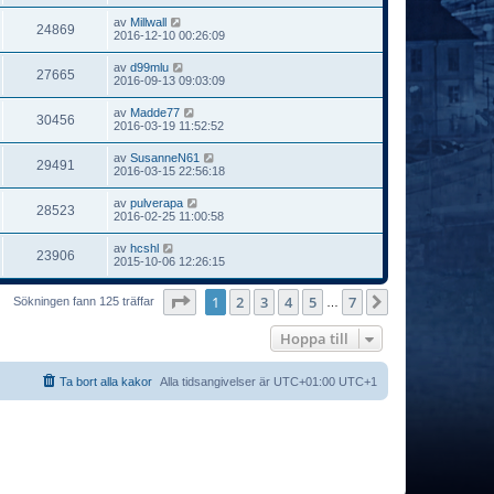
av
Millwall
24869
2016-12-10 00:26:09
av
d99mlu
27665
2016-09-13 09:03:09
av
Madde77
30456
2016-03-19 11:52:52
av
SusanneN61
29491
2016-03-15 22:56:18
av
pulverapa
28523
2016-02-25 11:00:58
av
hcshl
23906
2015-10-06 12:26:15
Sida
1
av
7
1
2
3
4
5
7
Nästa
Sökningen fann 125 träffar
…
Hoppa till
Ta bort alla kakor
Alla tidsangivelser är UTC+01:00 UTC+1