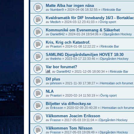
Matte Alba har ingen näsa
av
Number9
»
2024-04-06 18:32:55
» i
Rinkside Bar
Kvaldramatik för DIF Innebandy 16/3 - Bortaklac
av
Medivh
»
2024-03-12 23:41:03
» i
Övrig sport
Kommuniké om Evenemang & Säkerhet
av
Daniel942
»
2024-01-24 19:54:06
» i
Djurgården Hockey
Kris, Krig och Katastrof.
av
Praetori
»
2024-01-08 12:22:22
» i
Rinkside Bar
SAMLING Djurgårdsfamiljen HOVET 18:30
av
thelinho
»
2023-03-17 22:33:46
» i
Djurgården Hockey
Var bor forumet?
av
Daniel942
»
2021-12-05 18:00:34
» i
Rinkside Bar
Dif plus
av
johnsen
»
2021-11-30 17:38:27
» i
Hemsidan och forumet
NLA
av
Praetori
»
2020-02-14 11:50:19
» i
Övrig sport
Biljetter via difhockey.se
av
Eriksson
»
2020-02-09 20:40:28
» i
Hemsidan och forume
Välkommen Joacim Eriksson
av
Frasse
»
2017-05-03 19:11:04
» i
Djurgården Hockey
Välkommen Tom Nilsson
av
Frasse
»
2017-05-03 19:09:49
» i
Djurgården Hockey