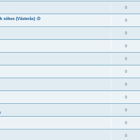
0
k sökes (Västerås) :D
0
0
0
0
0
0
0
0
t
0
0