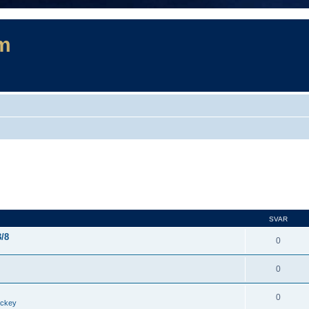
m
SVAR
3/8
0
0
0
ockey