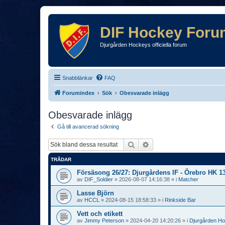
DIF Hockey Foru
Djurgården Hockeys officiella forum
Snabblänkar
FAQ
Forumindex
Sök
Obesvarade inlägg
Obesvarade inlägg
Gå till avancerad sökning
Sök
Avancerad sökning
TRÅDAR
Försäsong 26/27: Djurgårdens IF - Örebro HK 1
av
DIF_Soldier
»
2026-08-07 14:16:38
» i
Matcher
Lasse Björn
av
HCCL
»
2024-08-15 18:58:33
» i
Rinkside Bar
Vett och etikett
av
Jimmy Peterson
»
2024-04-20 14:20:26
» i
Djurgården H