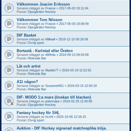
Välkommen Joacim Eriksson
Senaste inlägget av
Frasse
«
2017-05-03 19:11:04
Postat i
Djurgården Hockey
Välkommen Tom Nilsson
Senaste inlägget av
Frasse
«
2017-05-03 19:09:49
Postat i
Djurgården Hockey
DIF Basket
Senaste inlägget av
Millwall
«
2016-12-10 00:26:09
Postat i
Övrig sport
Bortastå - Karlstad eller Örebro
Senaste inlägget av
d99mlu
«
2016-09-13 09:03:09
Postat i
Rinkside Bar
Låt och artist
Senaste inlägget av
Madde77
«
2016-03-19 11:52:52
Postat i
Rinkside Bar
A11 någon?
Senaste inlägget av
SusanneN61
«
2016-03-15 22:56:18
Postat i
Rinkside Bar
DIF- MODO 1:a mars (önskan till klacken)
Senaste inlägget av
pulverapa
«
2016-02-25 11:00:58
Postat i
Djurgården Hockey
Fantasy hockey för SHL
Senaste inlägget av
hcshl
«
2015-10-06 12:26:15
Postat i
Övrig sport
Auktion - DIF Hockey signerad matchreplika tröja.