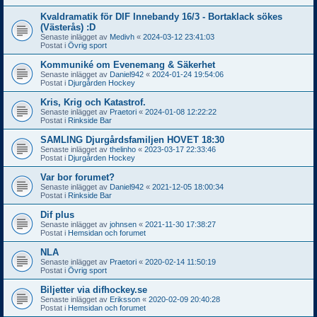
Kvaldramatik för DIF Innebandy 16/3 - Bortaklack sökes
(Västerås) :D
Senaste inlägget av
Medivh
«
2024-03-12 23:41:03
Postat i
Övrig sport
Kommuniké om Evenemang & Säkerhet
Senaste inlägget av
Daniel942
«
2024-01-24 19:54:06
Postat i
Djurgården Hockey
Kris, Krig och Katastrof.
Senaste inlägget av
Praetori
«
2024-01-08 12:22:22
Postat i
Rinkside Bar
SAMLING Djurgårdsfamiljen HOVET 18:30
Senaste inlägget av
thelinho
«
2023-03-17 22:33:46
Postat i
Djurgården Hockey
Var bor forumet?
Senaste inlägget av
Daniel942
«
2021-12-05 18:00:34
Postat i
Rinkside Bar
Dif plus
Senaste inlägget av
johnsen
«
2021-11-30 17:38:27
Postat i
Hemsidan och forumet
NLA
Senaste inlägget av
Praetori
«
2020-02-14 11:50:19
Postat i
Övrig sport
Biljetter via difhockey.se
Senaste inlägget av
Eriksson
«
2020-02-09 20:40:28
Postat i
Hemsidan och forumet