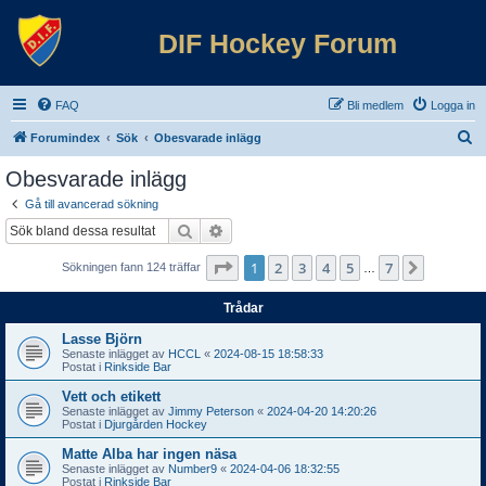
DIF Hockey Forum
FAQ
Bli medlem
Logga in
S
Forumindex
Sök
Obesvarade inlägg
ö
Obesvarade inlägg
k
Gå till avancerad sökning
Sök
Avancerad sökning
Sida
1
av
7
1
2
3
4
5
7
Nästa
Sökningen fann 124 träffar
…
Trådar
Lasse Björn
Senaste inlägget av
HCCL
«
2024-08-15 18:58:33
Postat i
Rinkside Bar
Vett och etikett
Senaste inlägget av
Jimmy Peterson
«
2024-04-20 14:20:26
Postat i
Djurgården Hockey
Matte Alba har ingen näsa
Senaste inlägget av
Number9
«
2024-04-06 18:32:55
Postat i
Rinkside Bar