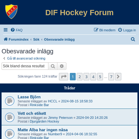
DIF Hockey Forum
FAQ
Bli medlem
Logga in
S
Forumindex
Sök
Obesvarade inlägg
ö
Obesvarade inlägg
k
Gå till avancerad sökning
Sök
Avancerad sökning
Sida
1
av
7
1
2
3
4
5
7
Nästa
Sökningen fann 124 träffar
…
Trådar
Lasse Björn
Senaste inlägget av
HCCL
«
2024-08-15 18:58:33
Postat i
Rinkside Bar
Vett och etikett
Senaste inlägget av
Jimmy Peterson
«
2024-04-20 14:20:26
Postat i
Djurgården Hockey
Matte Alba har ingen näsa
Senaste inlägget av
Number9
«
2024-04-06 18:32:55
Postat i
Rinkside Bar