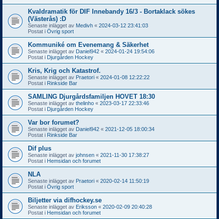
Kvaldramatik för DIF Innebandy 16/3 - Bortaklack sökes
(Västerås) :D
Senaste inlägget av
Medivh
«
2024-03-12 23:41:03
Postat i
Övrig sport
Kommuniké om Evenemang & Säkerhet
Senaste inlägget av
Daniel942
«
2024-01-24 19:54:06
Postat i
Djurgården Hockey
Kris, Krig och Katastrof.
Senaste inlägget av
Praetori
«
2024-01-08 12:22:22
Postat i
Rinkside Bar
SAMLING Djurgårdsfamiljen HOVET 18:30
Senaste inlägget av
thelinho
«
2023-03-17 22:33:46
Postat i
Djurgården Hockey
Var bor forumet?
Senaste inlägget av
Daniel942
«
2021-12-05 18:00:34
Postat i
Rinkside Bar
Dif plus
Senaste inlägget av
johnsen
«
2021-11-30 17:38:27
Postat i
Hemsidan och forumet
NLA
Senaste inlägget av
Praetori
«
2020-02-14 11:50:19
Postat i
Övrig sport
Biljetter via difhockey.se
Senaste inlägget av
Eriksson
«
2020-02-09 20:40:28
Postat i
Hemsidan och forumet