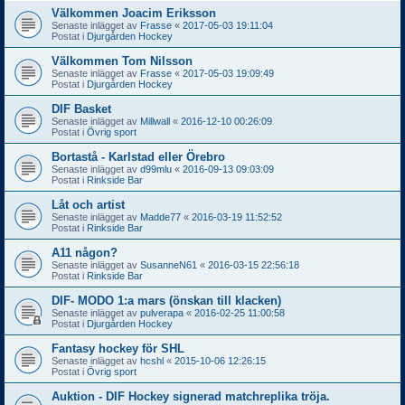
Välkommen Joacim Eriksson
Senaste inlägget av
Frasse
«
2017-05-03 19:11:04
Postat i
Djurgården Hockey
Välkommen Tom Nilsson
Senaste inlägget av
Frasse
«
2017-05-03 19:09:49
Postat i
Djurgården Hockey
DIF Basket
Senaste inlägget av
Millwall
«
2016-12-10 00:26:09
Postat i
Övrig sport
Bortastå - Karlstad eller Örebro
Senaste inlägget av
d99mlu
«
2016-09-13 09:03:09
Postat i
Rinkside Bar
Låt och artist
Senaste inlägget av
Madde77
«
2016-03-19 11:52:52
Postat i
Rinkside Bar
A11 någon?
Senaste inlägget av
SusanneN61
«
2016-03-15 22:56:18
Postat i
Rinkside Bar
DIF- MODO 1:a mars (önskan till klacken)
Senaste inlägget av
pulverapa
«
2016-02-25 11:00:58
Postat i
Djurgården Hockey
Fantasy hockey för SHL
Senaste inlägget av
hcshl
«
2015-10-06 12:26:15
Postat i
Övrig sport
Auktion - DIF Hockey signerad matchreplika tröja.