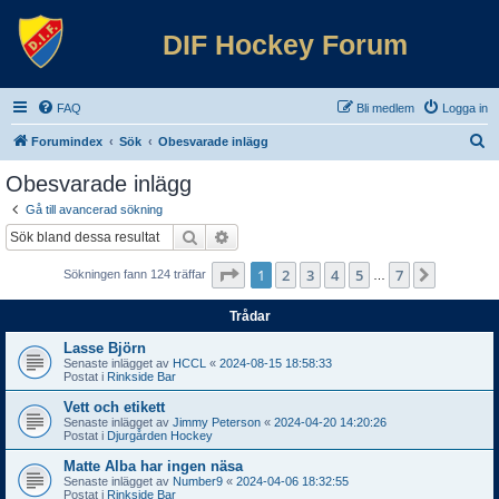
DIF Hockey Forum
FAQ
Bli medlem
Logga in
S
Forumindex
Sök
Obesvarade inlägg
ö
Obesvarade inlägg
k
Gå till avancerad sökning
Sök
Avancerad sökning
Sida
1
av
7
1
2
3
4
5
7
Nästa
Sökningen fann 124 träffar
…
Trådar
Lasse Björn
Senaste inlägget av
HCCL
«
2024-08-15 18:58:33
Postat i
Rinkside Bar
Vett och etikett
Senaste inlägget av
Jimmy Peterson
«
2024-04-20 14:20:26
Postat i
Djurgården Hockey
Matte Alba har ingen näsa
Senaste inlägget av
Number9
«
2024-04-06 18:32:55
Postat i
Rinkside Bar