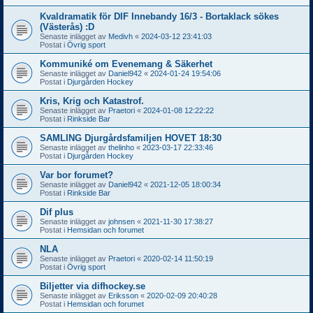
Kvaldramatik för DIF Innebandy 16/3 - Bortaklack sökes
(Västerås) :D
Senaste inlägget av
Medivh
«
2024-03-12 23:41:03
Postat i
Övrig sport
Kommuniké om Evenemang & Säkerhet
Senaste inlägget av
Daniel942
«
2024-01-24 19:54:06
Postat i
Djurgården Hockey
Kris, Krig och Katastrof.
Senaste inlägget av
Praetori
«
2024-01-08 12:22:22
Postat i
Rinkside Bar
SAMLING Djurgårdsfamiljen HOVET 18:30
Senaste inlägget av
thelinho
«
2023-03-17 22:33:46
Postat i
Djurgården Hockey
Var bor forumet?
Senaste inlägget av
Daniel942
«
2021-12-05 18:00:34
Postat i
Rinkside Bar
Dif plus
Senaste inlägget av
johnsen
«
2021-11-30 17:38:27
Postat i
Hemsidan och forumet
NLA
Senaste inlägget av
Praetori
«
2020-02-14 11:50:19
Postat i
Övrig sport
Biljetter via difhockey.se
Senaste inlägget av
Eriksson
«
2020-02-09 20:40:28
Postat i
Hemsidan och forumet