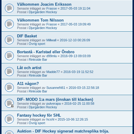
Välkommen Joacim Eriksson
Senaste inlägget av
Frasse
«
2017-05-03 19:11:04
Postat i
Djurgården Hockey
Välkommen Tom Nilsson
Senaste inlägget av
Frasse
«
2017-05-03 19:09:49
Postat i
Djurgården Hockey
DIF Basket
Senaste inlägget av
Millwall
«
2016-12-10 00:26:09
Postat i
Övrig sport
Bortastå - Karlstad eller Örebro
Senaste inlägget av
d99mlu
«
2016-09-13 09:03:09
Postat i
Rinkside Bar
Låt och artist
Senaste inlägget av
Madde77
«
2016-03-19 11:52:52
Postat i
Rinkside Bar
A11 någon?
Senaste inlägget av
SusanneN61
«
2016-03-15 22:56:18
Postat i
Rinkside Bar
DIF- MODO 1:a mars (önskan till klacken)
Senaste inlägget av
pulverapa
«
2016-02-25 11:00:58
Postat i
Djurgården Hockey
Fantasy hockey för SHL
Senaste inlägget av
hcshl
«
2015-10-06 12:26:15
Postat i
Övrig sport
Auktion - DIF Hockey signerad matchreplika tröja.