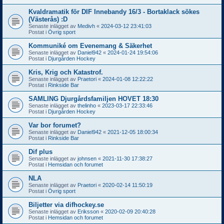
Kvaldramatik för DIF Innebandy 16/3 - Bortaklack sökes
(Västerås) :D
Senaste inlägget av
Medivh
«
2024-03-12 23:41:03
Postat i
Övrig sport
Kommuniké om Evenemang & Säkerhet
Senaste inlägget av
Daniel942
«
2024-01-24 19:54:06
Postat i
Djurgården Hockey
Kris, Krig och Katastrof.
Senaste inlägget av
Praetori
«
2024-01-08 12:22:22
Postat i
Rinkside Bar
SAMLING Djurgårdsfamiljen HOVET 18:30
Senaste inlägget av
thelinho
«
2023-03-17 22:33:46
Postat i
Djurgården Hockey
Var bor forumet?
Senaste inlägget av
Daniel942
«
2021-12-05 18:00:34
Postat i
Rinkside Bar
Dif plus
Senaste inlägget av
johnsen
«
2021-11-30 17:38:27
Postat i
Hemsidan och forumet
NLA
Senaste inlägget av
Praetori
«
2020-02-14 11:50:19
Postat i
Övrig sport
Biljetter via difhockey.se
Senaste inlägget av
Eriksson
«
2020-02-09 20:40:28
Postat i
Hemsidan och forumet