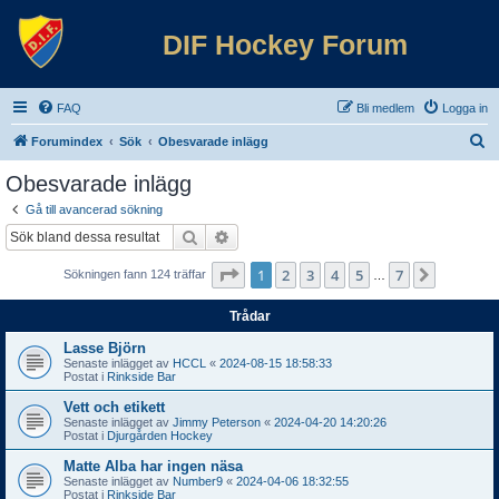
DIF Hockey Forum
FAQ
Bli medlem
Logga in
S
Forumindex
Sök
Obesvarade inlägg
ö
Obesvarade inlägg
k
Gå till avancerad sökning
Sök
Avancerad sökning
Sida
1
av
7
1
2
3
4
5
7
Nästa
Sökningen fann 124 träffar
…
Trådar
Lasse Björn
Senaste inlägget av
HCCL
«
2024-08-15 18:58:33
Postat i
Rinkside Bar
Vett och etikett
Senaste inlägget av
Jimmy Peterson
«
2024-04-20 14:20:26
Postat i
Djurgården Hockey
Matte Alba har ingen näsa
Senaste inlägget av
Number9
«
2024-04-06 18:32:55
Postat i
Rinkside Bar