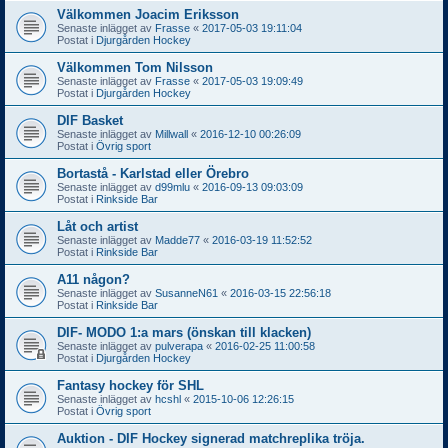
Välkommen Joacim Eriksson
Senaste inlägget av
Frasse
«
2017-05-03 19:11:04
Postat i
Djurgården Hockey
Välkommen Tom Nilsson
Senaste inlägget av
Frasse
«
2017-05-03 19:09:49
Postat i
Djurgården Hockey
DIF Basket
Senaste inlägget av
Millwall
«
2016-12-10 00:26:09
Postat i
Övrig sport
Bortastå - Karlstad eller Örebro
Senaste inlägget av
d99mlu
«
2016-09-13 09:03:09
Postat i
Rinkside Bar
Låt och artist
Senaste inlägget av
Madde77
«
2016-03-19 11:52:52
Postat i
Rinkside Bar
A11 någon?
Senaste inlägget av
SusanneN61
«
2016-03-15 22:56:18
Postat i
Rinkside Bar
DIF- MODO 1:a mars (önskan till klacken)
Senaste inlägget av
pulverapa
«
2016-02-25 11:00:58
Postat i
Djurgården Hockey
Fantasy hockey för SHL
Senaste inlägget av
hcshl
«
2015-10-06 12:26:15
Postat i
Övrig sport
Auktion - DIF Hockey signerad matchreplika tröja.