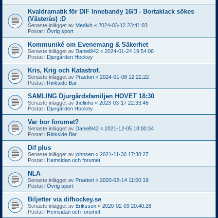
Kvaldramatik för DIF Innebandy 16/3 - Bortaklack sökes
(Västerås) :D
Senaste inlägget av
Medivh
«
2024-03-12 23:41:03
Postat i
Övrig sport
Kommuniké om Evenemang & Säkerhet
Senaste inlägget av
Daniel942
«
2024-01-24 19:54:06
Postat i
Djurgården Hockey
Kris, Krig och Katastrof.
Senaste inlägget av
Praetori
«
2024-01-08 12:22:22
Postat i
Rinkside Bar
SAMLING Djurgårdsfamiljen HOVET 18:30
Senaste inlägget av
thelinho
«
2023-03-17 22:33:46
Postat i
Djurgården Hockey
Var bor forumet?
Senaste inlägget av
Daniel942
«
2021-12-05 18:00:34
Postat i
Rinkside Bar
Dif plus
Senaste inlägget av
johnsen
«
2021-11-30 17:38:27
Postat i
Hemsidan och forumet
NLA
Senaste inlägget av
Praetori
«
2020-02-14 11:50:19
Postat i
Övrig sport
Biljetter via difhockey.se
Senaste inlägget av
Eriksson
«
2020-02-09 20:40:28
Postat i
Hemsidan och forumet