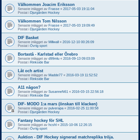
Välkommen Joacim Eriksson
Senaste inlägget av
Frasse
«
2017-05-03 19:11:04
Postat i
Djurgården Hockey
Välkommen Tom Nilsson
Senaste inlägget av
Frasse
«
2017-05-03 19:09:49
Postat i
Djurgården Hockey
DIF Basket
Senaste inlägget av
Millwall
«
2016-12-10 00:26:09
Postat i
Övrig sport
Bortastå - Karlstad eller Örebro
Senaste inlägget av
d99mlu
«
2016-09-13 09:03:09
Postat i
Rinkside Bar
Låt och artist
Senaste inlägget av
Madde77
«
2016-03-19 11:52:52
Postat i
Rinkside Bar
A11 någon?
Senaste inlägget av
SusanneN61
«
2016-03-15 22:56:18
Postat i
Rinkside Bar
DIF- MODO 1:a mars (önskan till klacken)
Senaste inlägget av
pulverapa
«
2016-02-25 11:00:58
Postat i
Djurgården Hockey
Fantasy hockey för SHL
Senaste inlägget av
hcshl
«
2015-10-06 12:26:15
Postat i
Övrig sport
Auktion - DIF Hockey signerad matchreplika tröja.