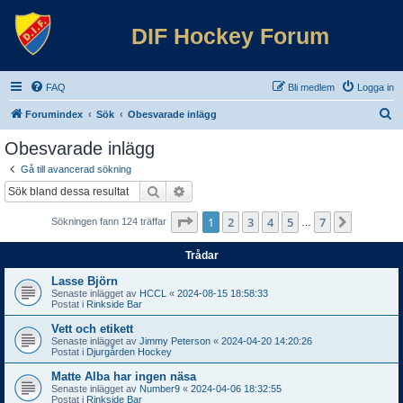
DIF Hockey Forum
FAQ
Bli medlem
Logga in
S
Forumindex
Sök
Obesvarade inlägg
ö
Obesvarade inlägg
k
Gå till avancerad sökning
Sök
Avancerad sökning
Sida
1
av
7
1
2
3
4
5
7
Nästa
Sökningen fann 124 träffar
…
Trådar
Lasse Björn
Senaste inlägget av
HCCL
«
2024-08-15 18:58:33
Postat i
Rinkside Bar
Vett och etikett
Senaste inlägget av
Jimmy Peterson
«
2024-04-20 14:20:26
Postat i
Djurgården Hockey
Matte Alba har ingen näsa
Senaste inlägget av
Number9
«
2024-04-06 18:32:55
Postat i
Rinkside Bar