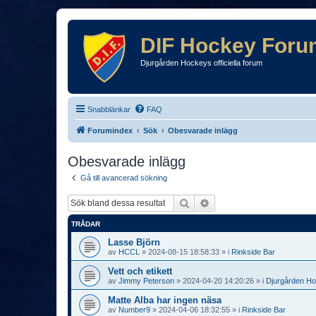
DIF Hockey Foru
Djurgården Hockeys officiella forum
Snabblänkar
FAQ
Forumindex
Sök
Obesvarade inlägg
Obesvarade inlägg
Gå till avancerad sökning
Sök
Avancerad sökning
TRÅDAR
Lasse Björn
av
HCCL
»
2024-08-15 18:58:33
» i
Rinkside Bar
Vett och etikett
av
Jimmy Peterson
»
2024-04-20 14:20:26
» i
Djurgården H
Matte Alba har ingen näsa
av
Number9
»
2024-04-06 18:32:55
» i
Rinkside Bar