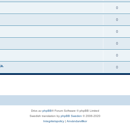
0
0
0
0
0
ja.
0
Drivs av
phpBB
® Forum Software © phpBB Limited
Swedish translation by
phpBB Sweden
© 2006-2020
Integritetspolicy
|
Användarvillkor