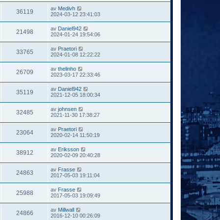
av
Medivh
36119
2024-03-12 23:41:03
av
Daniel942
21498
2024-01-24 19:54:06
av
Praetori
33765
2024-01-08 12:22:22
av
thelinho
26709
2023-03-17 22:33:46
av
Daniel942
35119
2021-12-05 18:00:34
av
johnsen
32485
2021-11-30 17:38:27
av
Praetori
23064
2020-02-14 11:50:19
av
Eriksson
38912
2020-02-09 20:40:28
av
Frasse
24863
2017-05-03 19:11:04
av
Frasse
25988
2017-05-03 19:09:49
av
Millwall
24866
2016-12-10 00:26:09