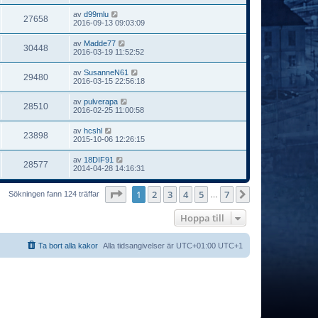
av
d99mlu
27658
2016-09-13 09:03:09
av
Madde77
30448
2016-03-19 11:52:52
av
SusanneN61
29480
2016-03-15 22:56:18
av
pulverapa
28510
2016-02-25 11:00:58
av
hcshl
23898
2015-10-06 12:26:15
av
18DIF91
28577
2014-04-28 14:16:31
Sida
1
av
7
1
2
3
4
5
7
Nästa
Sökningen fann 124 träffar
…
Hoppa till
Ta bort alla kakor
Alla tidsangivelser är UTC+01:00 UTC+1