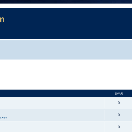
m
SVAR
0
0
ockey
0