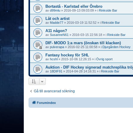
Bortastå - Karlstad eller Örebro
av
d99mlu
»
2016-09-13 09:03:09
» i
Rinkside Bar
Låt och artist
av
Madde77
»
2016-03-19 11:52:52
» i
Rinkside Bar
A11 någon?
av
SusanneN61
»
2016-03-15 22:56:18
» i
Rinkside Bar
DIF- MODO 1:a mars (önskan till klacken)
av
pulverapa
»
2016-02-25 11:00:58
» i
Djurgården Hockey
Fantasy hockey för SHL
av
hcshl
»
2015-10-06 12:26:15
» i
Övrig sport
Auktion - DIF Hockey signerad matchreplika trö
av
18DIF91
»
2014-04-28 14:16:31
» i
Rinkside Bar
Gå till avancerad sökning
Forumindex