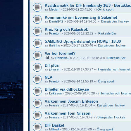
Kvaldramatik för DIF Innebandy 16/3 - Bortaklac
av
Medivh
»
2024-03-12 23:41:03
» i
Övrig sport
Kommuniké om Evenemang & Säkerhet
av
Daniel942
»
2024-01-24 19:54:06
» i
Djurgården Hockey
Kris, Krig och Katastrof.
av
Praetori
»
2024-01-08 12:22:22
» i
Rinkside Bar
SAMLING Djurgårdsfamiljen HOVET 18:30
av
thelinho
»
2023-03-17 22:33:46
» i
Djurgården Hockey
Var bor forumet?
av
Daniel942
»
2021-12-05 18:00:34
» i
Rinkside Bar
Dif plus
av
johnsen
»
2021-11-30 17:38:27
» i
Hemsidan och forumet
NLA
av
Praetori
»
2020-02-14 11:50:19
» i
Övrig sport
Biljetter via difhockey.se
av
Eriksson
»
2020-02-09 20:40:28
» i
Hemsidan och forume
Välkommen Joacim Eriksson
av
Frasse
»
2017-05-03 19:11:04
» i
Djurgården Hockey
Välkommen Tom Nilsson
av
Frasse
»
2017-05-03 19:09:49
» i
Djurgården Hockey
DIF Basket
av
Millwall
»
2016-12-10 00:26:09
» i
Övrig sport