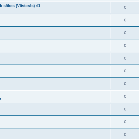
k sökes (Västerås) :D
0
0
0
0
0
0
0
0
t
0
0
0