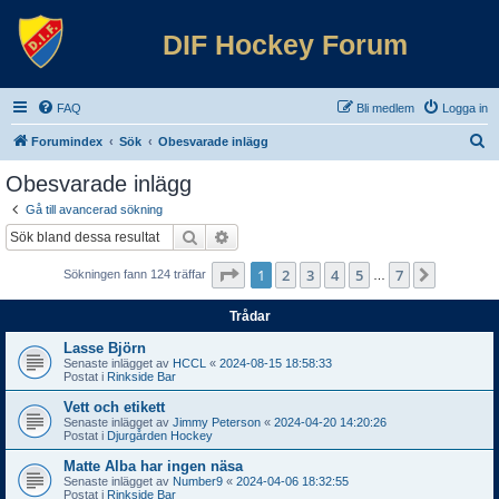
DIF Hockey Forum
FAQ
Bli medlem
Logga in
S
Forumindex
Sök
Obesvarade inlägg
ö
Obesvarade inlägg
k
Gå till avancerad sökning
Sök
Avancerad sökning
Sida
1
av
7
1
2
3
4
5
7
Nästa
Sökningen fann 124 träffar
…
Trådar
Lasse Björn
Senaste inlägget av
HCCL
«
2024-08-15 18:58:33
Postat i
Rinkside Bar
Vett och etikett
Senaste inlägget av
Jimmy Peterson
«
2024-04-20 14:20:26
Postat i
Djurgården Hockey
Matte Alba har ingen näsa
Senaste inlägget av
Number9
«
2024-04-06 18:32:55
Postat i
Rinkside Bar