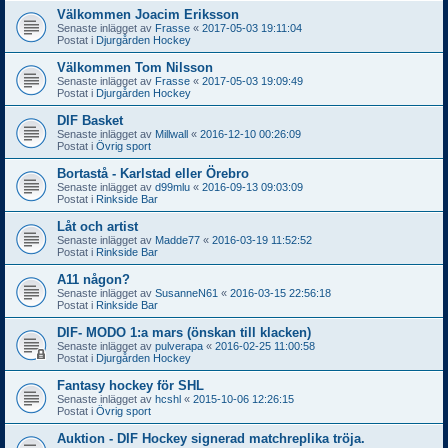
Välkommen Joacim Eriksson
Senaste inlägget av
Frasse
«
2017-05-03 19:11:04
Postat i
Djurgården Hockey
Välkommen Tom Nilsson
Senaste inlägget av
Frasse
«
2017-05-03 19:09:49
Postat i
Djurgården Hockey
DIF Basket
Senaste inlägget av
Millwall
«
2016-12-10 00:26:09
Postat i
Övrig sport
Bortastå - Karlstad eller Örebro
Senaste inlägget av
d99mlu
«
2016-09-13 09:03:09
Postat i
Rinkside Bar
Låt och artist
Senaste inlägget av
Madde77
«
2016-03-19 11:52:52
Postat i
Rinkside Bar
A11 någon?
Senaste inlägget av
SusanneN61
«
2016-03-15 22:56:18
Postat i
Rinkside Bar
DIF- MODO 1:a mars (önskan till klacken)
Senaste inlägget av
pulverapa
«
2016-02-25 11:00:58
Postat i
Djurgården Hockey
Fantasy hockey för SHL
Senaste inlägget av
hcshl
«
2015-10-06 12:26:15
Postat i
Övrig sport
Auktion - DIF Hockey signerad matchreplika tröja.