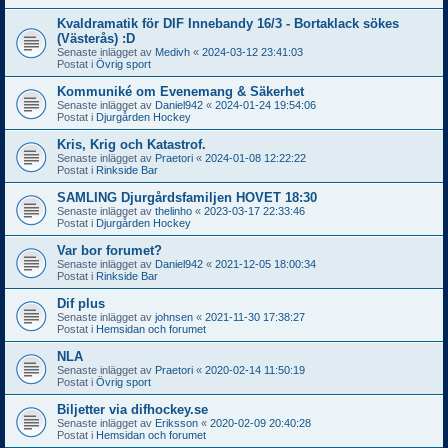
Kvaldramatik för DIF Innebandy 16/3 - Bortaklack sökes
(Västerås) :D
Senaste inlägget av
Medivh
«
2024-03-12 23:41:03
Postat i
Övrig sport
Kommuniké om Evenemang & Säkerhet
Senaste inlägget av
Daniel942
«
2024-01-24 19:54:06
Postat i
Djurgården Hockey
Kris, Krig och Katastrof.
Senaste inlägget av
Praetori
«
2024-01-08 12:22:22
Postat i
Rinkside Bar
SAMLING Djurgårdsfamiljen HOVET 18:30
Senaste inlägget av
thelinho
«
2023-03-17 22:33:46
Postat i
Djurgården Hockey
Var bor forumet?
Senaste inlägget av
Daniel942
«
2021-12-05 18:00:34
Postat i
Rinkside Bar
Dif plus
Senaste inlägget av
johnsen
«
2021-11-30 17:38:27
Postat i
Hemsidan och forumet
NLA
Senaste inlägget av
Praetori
«
2020-02-14 11:50:19
Postat i
Övrig sport
Biljetter via difhockey.se
Senaste inlägget av
Eriksson
«
2020-02-09 20:40:28
Postat i
Hemsidan och forumet