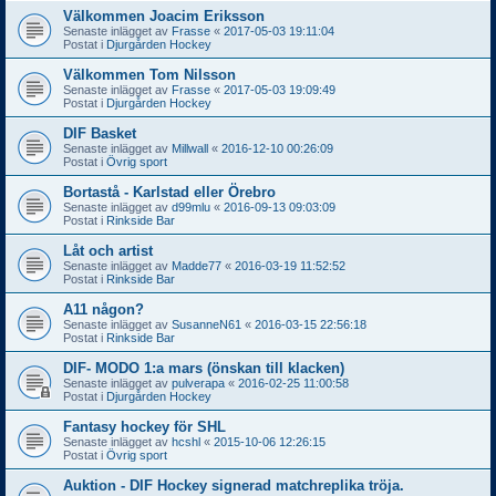
Välkommen Joacim Eriksson
Senaste inlägget av
Frasse
«
2017-05-03 19:11:04
Postat i
Djurgården Hockey
Välkommen Tom Nilsson
Senaste inlägget av
Frasse
«
2017-05-03 19:09:49
Postat i
Djurgården Hockey
DIF Basket
Senaste inlägget av
Millwall
«
2016-12-10 00:26:09
Postat i
Övrig sport
Bortastå - Karlstad eller Örebro
Senaste inlägget av
d99mlu
«
2016-09-13 09:03:09
Postat i
Rinkside Bar
Låt och artist
Senaste inlägget av
Madde77
«
2016-03-19 11:52:52
Postat i
Rinkside Bar
A11 någon?
Senaste inlägget av
SusanneN61
«
2016-03-15 22:56:18
Postat i
Rinkside Bar
DIF- MODO 1:a mars (önskan till klacken)
Senaste inlägget av
pulverapa
«
2016-02-25 11:00:58
Postat i
Djurgården Hockey
Fantasy hockey för SHL
Senaste inlägget av
hcshl
«
2015-10-06 12:26:15
Postat i
Övrig sport
Auktion - DIF Hockey signerad matchreplika tröja.