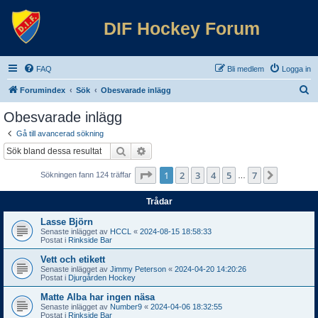
DIF Hockey Forum
FAQ
Bli medlem
Logga in
S
Forumindex
Sök
Obesvarade inlägg
ö
Obesvarade inlägg
k
Gå till avancerad sökning
Sök
Avancerad sökning
Sida
1
av
7
1
2
3
4
5
7
Nästa
Sökningen fann 124 träffar
…
Trådar
Lasse Björn
Senaste inlägget av
HCCL
«
2024-08-15 18:58:33
Postat i
Rinkside Bar
Vett och etikett
Senaste inlägget av
Jimmy Peterson
«
2024-04-20 14:20:26
Postat i
Djurgården Hockey
Matte Alba har ingen näsa
Senaste inlägget av
Number9
«
2024-04-06 18:32:55
Postat i
Rinkside Bar