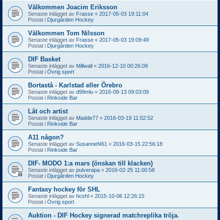
Välkommen Joacim Eriksson
Senaste inlägget av
Frasse
«
2017-05-03 19:11:04
Postat i
Djurgården Hockey
Välkommen Tom Nilsson
Senaste inlägget av
Frasse
«
2017-05-03 19:09:49
Postat i
Djurgården Hockey
DIF Basket
Senaste inlägget av
Millwall
«
2016-12-10 00:26:09
Postat i
Övrig sport
Bortastå - Karlstad eller Örebro
Senaste inlägget av
d99mlu
«
2016-09-13 09:03:09
Postat i
Rinkside Bar
Låt och artist
Senaste inlägget av
Madde77
«
2016-03-19 11:52:52
Postat i
Rinkside Bar
A11 någon?
Senaste inlägget av
SusanneN61
«
2016-03-15 22:56:18
Postat i
Rinkside Bar
DIF- MODO 1:a mars (önskan till klacken)
Senaste inlägget av
pulverapa
«
2016-02-25 11:00:58
Postat i
Djurgården Hockey
Fantasy hockey för SHL
Senaste inlägget av
hcshl
«
2015-10-06 12:26:15
Postat i
Övrig sport
Auktion - DIF Hockey signerad matchreplika tröja.