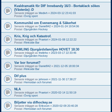
Kvaldramatik för DIF Innebandy 16/3 - Bortaklack sökes
(Västerås) :D
Senaste inlägget av
Medivh
«
2024-03-12 23:41:03
Postat i
Övrig sport
Kommuniké om Evenemang & Säkerhet
Senaste inlägget av
Daniel942
«
2024-01-24 19:54:06
Postat i
Djurgården Hockey
Kris, Krig och Katastrof.
Senaste inlägget av
Praetori
«
2024-01-08 12:22:22
Postat i
Rinkside Bar
SAMLING Djurgårdsfamiljen HOVET 18:30
Senaste inlägget av
thelinho
«
2023-03-17 22:33:46
Postat i
Djurgården Hockey
Var bor forumet?
Senaste inlägget av
Daniel942
«
2021-12-05 18:00:34
Postat i
Rinkside Bar
Dif plus
Senaste inlägget av
johnsen
«
2021-11-30 17:38:27
Postat i
Hemsidan och forumet
NLA
Senaste inlägget av
Praetori
«
2020-02-14 11:50:19
Postat i
Övrig sport
Biljetter via difhockey.se
Senaste inlägget av
Eriksson
«
2020-02-09 20:40:28
Postat i
Hemsidan och forumet