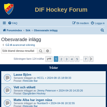
DIF Hockey Forum
FAQ
Bli medlem
Logga in
S
Forumindex
Sök
Obesvarade inlägg
ö
Obesvarade inlägg
k
Gå till avancerad sökning
Sök
Avancerad sökning
Sida
1
av
7
1
2
3
4
5
7
Nästa
Sökningen fann 124 träffar
…
Trådar
Lasse Björn
Senaste inlägget av
HCCL
«
2024-08-15 18:58:33
Postat i
Rinkside Bar
Vett och etikett
Senaste inlägget av
Jimmy Peterson
«
2024-04-20 14:20:26
Postat i
Djurgården Hockey
Matte Alba har ingen näsa
Senaste inlägget av
Number9
«
2024-04-06 18:32:55
Postat i
Rinkside Bar