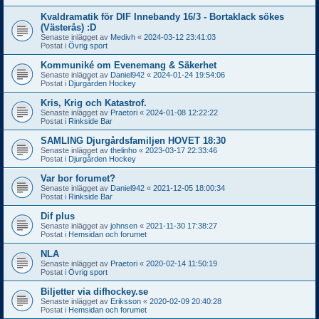
Kvaldramatik för DIF Innebandy 16/3 - Bortaklack sökes
(Västerås) :D
Senaste inlägget av
Medivh
«
2024-03-12 23:41:03
Postat i
Övrig sport
Kommuniké om Evenemang & Säkerhet
Senaste inlägget av
Daniel942
«
2024-01-24 19:54:06
Postat i
Djurgården Hockey
Kris, Krig och Katastrof.
Senaste inlägget av
Praetori
«
2024-01-08 12:22:22
Postat i
Rinkside Bar
SAMLING Djurgårdsfamiljen HOVET 18:30
Senaste inlägget av
thelinho
«
2023-03-17 22:33:46
Postat i
Djurgården Hockey
Var bor forumet?
Senaste inlägget av
Daniel942
«
2021-12-05 18:00:34
Postat i
Rinkside Bar
Dif plus
Senaste inlägget av
johnsen
«
2021-11-30 17:38:27
Postat i
Hemsidan och forumet
NLA
Senaste inlägget av
Praetori
«
2020-02-14 11:50:19
Postat i
Övrig sport
Biljetter via difhockey.se
Senaste inlägget av
Eriksson
«
2020-02-09 20:40:28
Postat i
Hemsidan och forumet