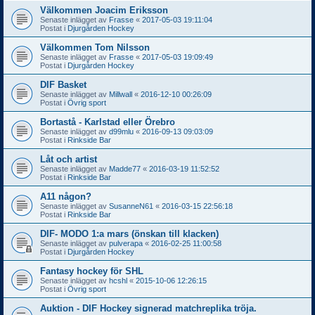
Välkommen Joacim Eriksson
Senaste inlägget av
Frasse
«
2017-05-03 19:11:04
Postat i
Djurgården Hockey
Välkommen Tom Nilsson
Senaste inlägget av
Frasse
«
2017-05-03 19:09:49
Postat i
Djurgården Hockey
DIF Basket
Senaste inlägget av
Millwall
«
2016-12-10 00:26:09
Postat i
Övrig sport
Bortastå - Karlstad eller Örebro
Senaste inlägget av
d99mlu
«
2016-09-13 09:03:09
Postat i
Rinkside Bar
Låt och artist
Senaste inlägget av
Madde77
«
2016-03-19 11:52:52
Postat i
Rinkside Bar
A11 någon?
Senaste inlägget av
SusanneN61
«
2016-03-15 22:56:18
Postat i
Rinkside Bar
DIF- MODO 1:a mars (önskan till klacken)
Senaste inlägget av
pulverapa
«
2016-02-25 11:00:58
Postat i
Djurgården Hockey
Fantasy hockey för SHL
Senaste inlägget av
hcshl
«
2015-10-06 12:26:15
Postat i
Övrig sport
Auktion - DIF Hockey signerad matchreplika tröja.