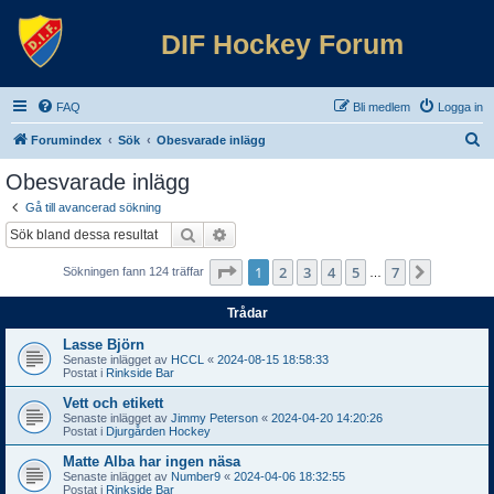
DIF Hockey Forum
FAQ
Bli medlem
Logga in
S
Forumindex
Sök
Obesvarade inlägg
ö
Obesvarade inlägg
k
Gå till avancerad sökning
Sök
Avancerad sökning
Sida
1
av
7
1
2
3
4
5
7
Nästa
Sökningen fann 124 träffar
…
Trådar
Lasse Björn
Senaste inlägget av
HCCL
«
2024-08-15 18:58:33
Postat i
Rinkside Bar
Vett och etikett
Senaste inlägget av
Jimmy Peterson
«
2024-04-20 14:20:26
Postat i
Djurgården Hockey
Matte Alba har ingen näsa
Senaste inlägget av
Number9
«
2024-04-06 18:32:55
Postat i
Rinkside Bar