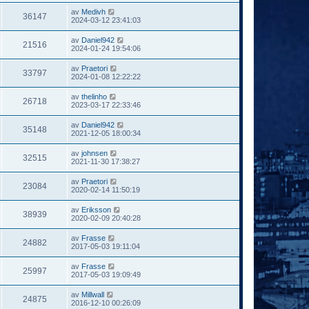
av
Medivh
36147
2024-03-12 23:41:03
av
Daniel942
21516
2024-01-24 19:54:06
av
Praetori
33797
2024-01-08 12:22:22
av
thelinho
26718
2023-03-17 22:33:46
av
Daniel942
35148
2021-12-05 18:00:34
av
johnsen
32515
2021-11-30 17:38:27
av
Praetori
23084
2020-02-14 11:50:19
av
Eriksson
38939
2020-02-09 20:40:28
av
Frasse
24882
2017-05-03 19:11:04
av
Frasse
25997
2017-05-03 19:09:49
av
Millwall
24875
2016-12-10 00:26:09