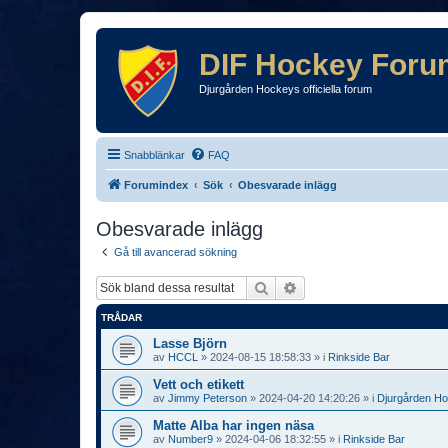
DIF Hockey Foru
Djurgården Hockeys officiella forum
Snabblänkar
FAQ
Forumindex
Sök
Obesvarade inlägg
Obesvarade inlägg
Gå till avancerad sökning
Sök
Avancerad sökning
TRÅDAR
Lasse Björn
av
HCCL
»
2024-08-15 18:58:33
» i
Rinkside Bar
Vett och etikett
av
Jimmy Peterson
»
2024-04-20 14:20:26
» i
Djurgården H
Matte Alba har ingen näsa
av
Number9
»
2024-04-06 18:32:55
» i
Rinkside Bar