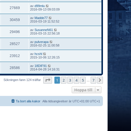
av
d99mlu
27669
2016-09-13 09:03:09
av
Madde77
30459
2016-03-19 11:52:52
av
SusanneN61
29496
2016-03-15 22:56:18
av
pulverapa
28527
2016-02-25 11:00:58
av
hcshl
23912
2015-10-06 12:26:15
av
18DIF91
28586
2014-04-28 14:16:31
Sida
1
av
7
1
2
3
4
5
7
Nästa
Sökningen fann 124 träffar
…
Hoppa till
Ta bort alla kakor
Alla tidsangivelser är UTC+01:00 UTC+1