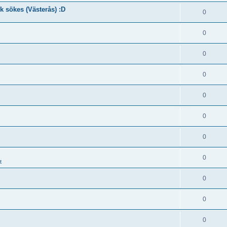
k sökes (Västerås) :D
0
0
0
0
0
0
0
0
t
0
0
0