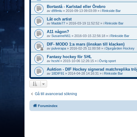
Bortastå - Karlstad eller Örebro
av
d99mlu
»
2016-09-13 09:03:09
» i
Rinkside Bar
Låt och artist
av
Madde77
»
2016-03-19 11:52:52
» i
Rinkside Bar
A11 någon?
av
SusanneN61
»
2016-03-15 22:56:18
» i
Rinkside Bar
DIF- MODO 1:a mars (önskan till klacken)
av
pulverapa
»
2016-02-25 11:00:58
» i
Djurgården Hockey
Fantasy hockey för SHL
av
hcshl
»
2015-10-06 12:26:15
» i
Övrig sport
Auktion - DIF Hockey signerad matchreplika trö
av
18DIF91
»
2014-04-28 14:16:31
» i
Rinkside Bar
Gå till avancerad sökning
Forumindex