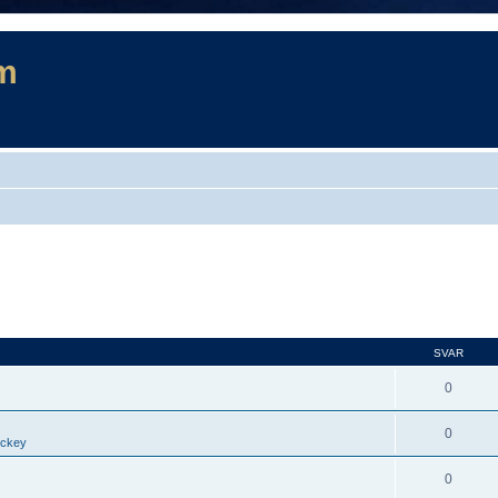
m
SVAR
0
0
ockey
0