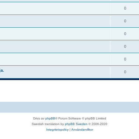
0
0
0
0
0
ja.
0
Drivs av
phpBB
® Forum Software © phpBB Limited
Swedish translation by
phpBB Sweden
© 2006-2020
Integritetspolicy
|
Användarvillkor