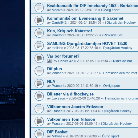
Kvaldramatik för DIF Innebandy 16/3 - Bortaklac
av
Medivh
»
2024-03-12 23:41:03
» i
Övrig sport
Kommuniké om Evenemang & Säkerhet
av
Daniel942
»
2024-01-24 19:54:06
» i
Djurgården Hockey
Kris, Krig och Katastrof.
av
Praetori
»
2024-01-08 12:22:22
» i
Rinkside Bar
SAMLING Djurgårdsfamiljen HOVET 18:30
av
thelinho
»
2023-03-17 22:33:46
» i
Djurgården Hockey
Var bor forumet?
av
Daniel942
»
2021-12-05 18:00:34
» i
Rinkside Bar
Dif plus
av
johnsen
»
2021-11-30 17:38:27
» i
Hemsidan och forumet
NLA
av
Praetori
»
2020-02-14 11:50:19
» i
Övrig sport
Biljetter via difhockey.se
av
Eriksson
»
2020-02-09 20:40:28
» i
Hemsidan och forume
Välkommen Joacim Eriksson
av
Frasse
»
2017-05-03 19:11:04
» i
Djurgården Hockey
Välkommen Tom Nilsson
av
Frasse
»
2017-05-03 19:09:49
» i
Djurgården Hockey
DIF Basket
av
Millwall
»
2016-12-10 00:26:09
» i
Övrig sport