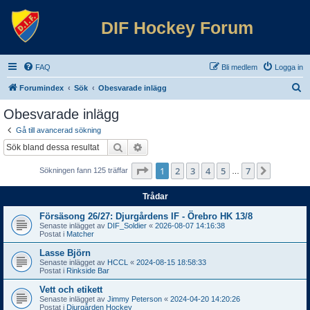
DIF Hockey Forum
FAQ
Bli medlem
Logga in
S
Forumindex
Sök
Obesvarade inlägg
ö
Obesvarade inlägg
k
Gå till avancerad sökning
Sök
Avancerad sökning
Sida
1
av
7
1
2
3
4
5
7
Nästa
Sökningen fann 125 träffar
…
Trådar
Försäsong 26/27: Djurgårdens IF - Örebro HK 13/8
Senaste inlägget av
DIF_Soldier
«
2026-08-07 14:16:38
Postat i
Matcher
Lasse Björn
Senaste inlägget av
HCCL
«
2024-08-15 18:58:33
Postat i
Rinkside Bar
Vett och etikett
Senaste inlägget av
Jimmy Peterson
«
2024-04-20 14:20:26
Postat i
Djurgården Hockey