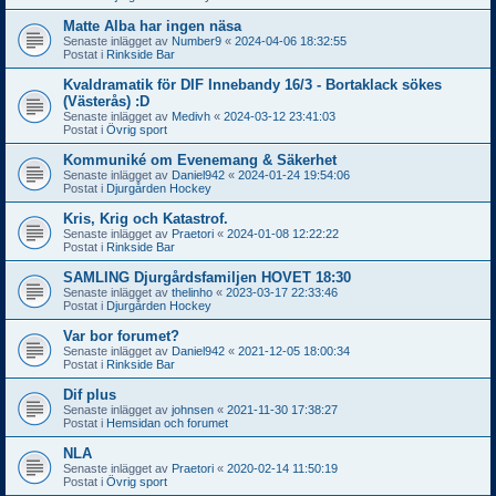
Matte Alba har ingen näsa
Senaste inlägget av
Number9
«
2024-04-06 18:32:55
Postat i
Rinkside Bar
Kvaldramatik för DIF Innebandy 16/3 - Bortaklack sökes
(Västerås) :D
Senaste inlägget av
Medivh
«
2024-03-12 23:41:03
Postat i
Övrig sport
Kommuniké om Evenemang & Säkerhet
Senaste inlägget av
Daniel942
«
2024-01-24 19:54:06
Postat i
Djurgården Hockey
Kris, Krig och Katastrof.
Senaste inlägget av
Praetori
«
2024-01-08 12:22:22
Postat i
Rinkside Bar
SAMLING Djurgårdsfamiljen HOVET 18:30
Senaste inlägget av
thelinho
«
2023-03-17 22:33:46
Postat i
Djurgården Hockey
Var bor forumet?
Senaste inlägget av
Daniel942
«
2021-12-05 18:00:34
Postat i
Rinkside Bar
Dif plus
Senaste inlägget av
johnsen
«
2021-11-30 17:38:27
Postat i
Hemsidan och forumet
NLA
Senaste inlägget av
Praetori
«
2020-02-14 11:50:19
Postat i
Övrig sport