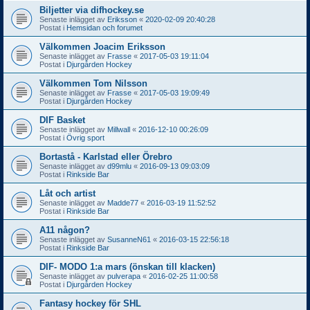
Biljetter via difhockey.se
Senaste inlägget av
Eriksson
«
2020-02-09 20:40:28
Postat i
Hemsidan och forumet
Välkommen Joacim Eriksson
Senaste inlägget av
Frasse
«
2017-05-03 19:11:04
Postat i
Djurgården Hockey
Välkommen Tom Nilsson
Senaste inlägget av
Frasse
«
2017-05-03 19:09:49
Postat i
Djurgården Hockey
DIF Basket
Senaste inlägget av
Millwall
«
2016-12-10 00:26:09
Postat i
Övrig sport
Bortastå - Karlstad eller Örebro
Senaste inlägget av
d99mlu
«
2016-09-13 09:03:09
Postat i
Rinkside Bar
Låt och artist
Senaste inlägget av
Madde77
«
2016-03-19 11:52:52
Postat i
Rinkside Bar
A11 någon?
Senaste inlägget av
SusanneN61
«
2016-03-15 22:56:18
Postat i
Rinkside Bar
DIF- MODO 1:a mars (önskan till klacken)
Senaste inlägget av
pulverapa
«
2016-02-25 11:00:58
Postat i
Djurgården Hockey
Fantasy hockey för SHL