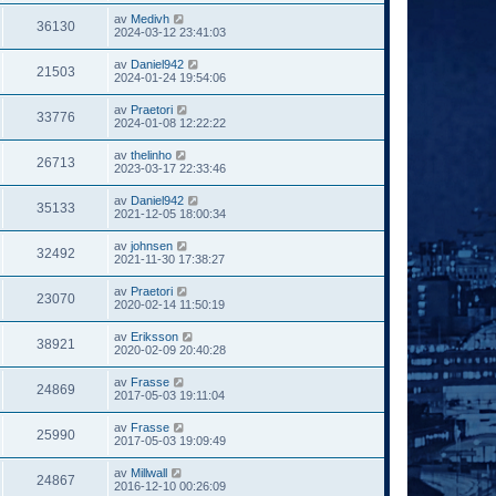
av
Medivh
36130
2024-03-12 23:41:03
av
Daniel942
21503
2024-01-24 19:54:06
av
Praetori
33776
2024-01-08 12:22:22
av
thelinho
26713
2023-03-17 22:33:46
av
Daniel942
35133
2021-12-05 18:00:34
av
johnsen
32492
2021-11-30 17:38:27
av
Praetori
23070
2020-02-14 11:50:19
av
Eriksson
38921
2020-02-09 20:40:28
av
Frasse
24869
2017-05-03 19:11:04
av
Frasse
25990
2017-05-03 19:09:49
av
Millwall
24867
2016-12-10 00:26:09