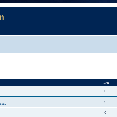
m
SVAR
0
0
ockey
0