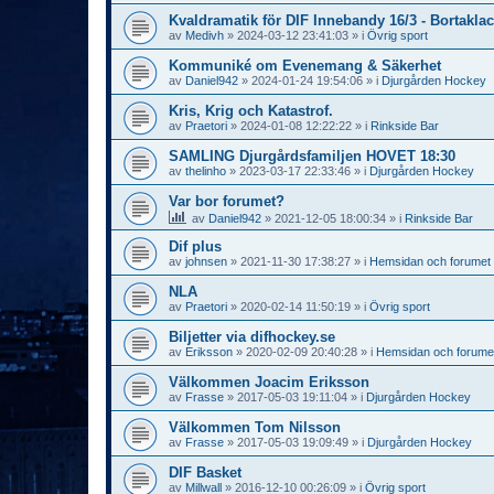
Kvaldramatik för DIF Innebandy 16/3 - Bortaklac
av
Medivh
»
2024-03-12 23:41:03
» i
Övrig sport
Kommuniké om Evenemang & Säkerhet
av
Daniel942
»
2024-01-24 19:54:06
» i
Djurgården Hockey
Kris, Krig och Katastrof.
av
Praetori
»
2024-01-08 12:22:22
» i
Rinkside Bar
SAMLING Djurgårdsfamiljen HOVET 18:30
av
thelinho
»
2023-03-17 22:33:46
» i
Djurgården Hockey
Var bor forumet?
av
Daniel942
»
2021-12-05 18:00:34
» i
Rinkside Bar
Dif plus
av
johnsen
»
2021-11-30 17:38:27
» i
Hemsidan och forumet
NLA
av
Praetori
»
2020-02-14 11:50:19
» i
Övrig sport
Biljetter via difhockey.se
av
Eriksson
»
2020-02-09 20:40:28
» i
Hemsidan och forume
Välkommen Joacim Eriksson
av
Frasse
»
2017-05-03 19:11:04
» i
Djurgården Hockey
Välkommen Tom Nilsson
av
Frasse
»
2017-05-03 19:09:49
» i
Djurgården Hockey
DIF Basket
av
Millwall
»
2016-12-10 00:26:09
» i
Övrig sport