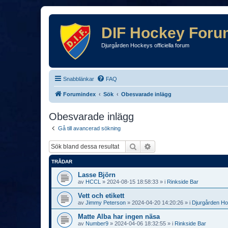
DIF Hockey Foru
Djurgården Hockeys officiella forum
Snabblänkar
FAQ
Forumindex
Sök
Obesvarade inlägg
Obesvarade inlägg
Gå till avancerad sökning
Sök
Avancerad sökning
TRÅDAR
Lasse Björn
av
HCCL
»
2024-08-15 18:58:33
» i
Rinkside Bar
Vett och etikett
av
Jimmy Peterson
»
2024-04-20 14:20:26
» i
Djurgården H
Matte Alba har ingen näsa
av
Number9
»
2024-04-06 18:32:55
» i
Rinkside Bar