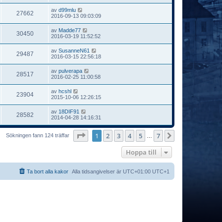
av
d99mlu
27662
2016-09-13 09:03:09
av
Madde77
30450
2016-03-19 11:52:52
av
SusanneN61
29487
2016-03-15 22:56:18
av
pulverapa
28517
2016-02-25 11:00:58
av
hcshl
23904
2015-10-06 12:26:15
av
18DIF91
28582
2014-04-28 14:16:31
Sida
1
av
7
1
2
3
4
5
7
Nästa
Sökningen fann 124 träffar
…
Hoppa till
Ta bort alla kakor
Alla tidsangivelser är UTC+01:00 UTC+1