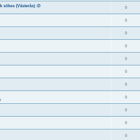
k sökes (Västerås) :D
0
0
0
0
0
0
0
0
t
0
0
0