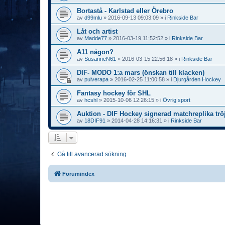
Bortastå - Karlstad eller Örebro
av
d99mlu
»
2016-09-13 09:03:09
» i
Rinkside Bar
Låt och artist
av
Madde77
»
2016-03-19 11:52:52
» i
Rinkside Bar
A11 någon?
av
SusanneN61
»
2016-03-15 22:56:18
» i
Rinkside Bar
DIF- MODO 1:a mars (önskan till klacken)
av
pulverapa
»
2016-02-25 11:00:58
» i
Djurgården Hockey
Fantasy hockey för SHL
av
hcshl
»
2015-10-06 12:26:15
» i
Övrig sport
Auktion - DIF Hockey signerad matchreplika trö
av
18DIF91
»
2014-04-28 14:16:31
» i
Rinkside Bar
Gå till avancerad sökning
Forumindex