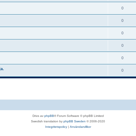
0
0
0
0
0
ja.
0
Drivs av
phpBB
® Forum Software © phpBB Limited
Swedish translation by
phpBB Sweden
© 2006-2020
Integritetspolicy
|
Användarvillkor