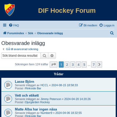
DIF Hockey Forum
FAQ
Bli medlem
Logga in
S
Forumindex
Sök
Obesvarade inlägg
ö
Obesvarade inlägg
k
Gå till avancerad sökning
Sök
Avancerad sökning
Sida
1
av
7
1
2
3
4
5
7
Nästa
Sökningen fann 124 träffar
…
Trådar
Lasse Björn
Senaste inlägget av
HCCL
«
2024-08-15 18:58:33
Postat i
Rinkside Bar
Vett och etikett
Senaste inlägget av
Jimmy Peterson
«
2024-04-20 14:20:26
Postat i
Djurgården Hockey
Matte Alba har ingen näsa
Senaste inlägget av
Number9
«
2024-04-06 18:32:55
Postat i
Rinkside Bar