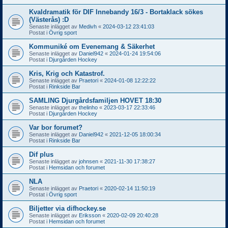
Kvaldramatik för DIF Innebandy 16/3 - Bortaklack sökes
(Västerås) :D
Senaste inlägget av
Medivh
«
2024-03-12 23:41:03
Postat i
Övrig sport
Kommuniké om Evenemang & Säkerhet
Senaste inlägget av
Daniel942
«
2024-01-24 19:54:06
Postat i
Djurgården Hockey
Kris, Krig och Katastrof.
Senaste inlägget av
Praetori
«
2024-01-08 12:22:22
Postat i
Rinkside Bar
SAMLING Djurgårdsfamiljen HOVET 18:30
Senaste inlägget av
thelinho
«
2023-03-17 22:33:46
Postat i
Djurgården Hockey
Var bor forumet?
Senaste inlägget av
Daniel942
«
2021-12-05 18:00:34
Postat i
Rinkside Bar
Dif plus
Senaste inlägget av
johnsen
«
2021-11-30 17:38:27
Postat i
Hemsidan och forumet
NLA
Senaste inlägget av
Praetori
«
2020-02-14 11:50:19
Postat i
Övrig sport
Biljetter via difhockey.se
Senaste inlägget av
Eriksson
«
2020-02-09 20:40:28
Postat i
Hemsidan och forumet