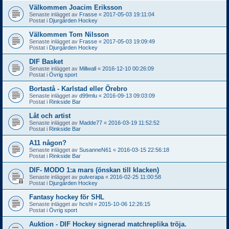
Välkommen Joacim Eriksson
Senaste inlägget av
Frasse
«
2017-05-03 19:11:04
Postat i
Djurgården Hockey
Välkommen Tom Nilsson
Senaste inlägget av
Frasse
«
2017-05-03 19:09:49
Postat i
Djurgården Hockey
DIF Basket
Senaste inlägget av
Millwall
«
2016-12-10 00:26:09
Postat i
Övrig sport
Bortastå - Karlstad eller Örebro
Senaste inlägget av
d99mlu
«
2016-09-13 09:03:09
Postat i
Rinkside Bar
Låt och artist
Senaste inlägget av
Madde77
«
2016-03-19 11:52:52
Postat i
Rinkside Bar
A11 någon?
Senaste inlägget av
SusanneN61
«
2016-03-15 22:56:18
Postat i
Rinkside Bar
DIF- MODO 1:a mars (önskan till klacken)
Senaste inlägget av
pulverapa
«
2016-02-25 11:00:58
Postat i
Djurgården Hockey
Fantasy hockey för SHL
Senaste inlägget av
hcshl
«
2015-10-06 12:26:15
Postat i
Övrig sport
Auktion - DIF Hockey signerad matchreplika tröja.