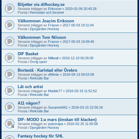
Biljetter via difhockey.se
Senaste inlägget av
Eriksson
«
2020-02-09 20:40:28
Postat i
Hemsidan och forumet
Välkommen Joacim Eriksson
Senaste inlägget av
Frasse
«
2017-05-03 19:11:04
Postat i
Djurgården Hockey
Välkommen Tom Nilsson
Senaste inlägget av
Frasse
«
2017-05-03 19:09:49
Postat i
Djurgården Hockey
DIF Basket
Senaste inlägget av
Millwall
«
2016-12-10 00:26:09
Postat i
Övrig sport
Bortastå - Karlstad eller Örebro
Senaste inlägget av
d99mlu
«
2016-09-13 09:03:09
Postat i
Rinkside Bar
Låt och artist
Senaste inlägget av
Madde77
«
2016-03-19 11:52:52
Postat i
Rinkside Bar
A11 någon?
Senaste inlägget av
SusanneN61
«
2016-03-15 22:56:18
Postat i
Rinkside Bar
DIF- MODO 1:a mars (önskan till klacken)
Senaste inlägget av
pulverapa
«
2016-02-25 11:00:58
Postat i
Djurgården Hockey
Fantasy hockey för SHL