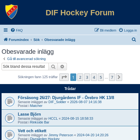
DIF Hockey Forum
FAQ
Bli medlem
Logga in
S
Forumindex
Sök
Obesvarade inlägg
ö
Obesvarade inlägg
k
Gå till avancerad sökning
Sök
Avancerad sökning
Sida
1
av
7
1
2
3
4
5
7
Nästa
Sökningen fann 125 träffar
…
Trådar
Försäsong 26/27: Djurgårdens IF - Örebro HK 13/8
Senaste inlägget av
DIF_Soldier
«
2026-08-07 14:16:38
Postat i
Matcher
Lasse Björn
Senaste inlägget av
HCCL
«
2024-08-15 18:58:33
Postat i
Rinkside Bar
Vett och etikett
Senaste inlägget av
Jimmy Peterson
«
2024-04-20 14:20:26
Postat i
Djurgården Hockey