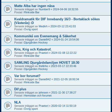
Matte Alba har ingen näsa
Senaste inlägget av
Number9
«
2024-04-06 18:32:55
Postat i
Rinkside Bar
Kvaldramatik för DIF Innebandy 16/3 - Bortaklack sökes
(Västerås) :D
Senaste inlägget av
Medivh
«
2024-03-12 23:41:03
Postat i
Övrig sport
Kommuniké om Evenemang & Säkerhet
Senaste inlägget av
Daniel942
«
2024-01-24 19:54:06
Postat i
Djurgården Hockey
Kris, Krig och Katastrof.
Senaste inlägget av
Praetori
«
2024-01-08 12:22:22
Postat i
Rinkside Bar
SAMLING Djurgårdsfamiljen HOVET 18:30
Senaste inlägget av
thelinho
«
2023-03-17 22:33:46
Postat i
Djurgården Hockey
Var bor forumet?
Senaste inlägget av
Daniel942
«
2021-12-05 18:00:34
Postat i
Rinkside Bar
Dif plus
Senaste inlägget av
johnsen
«
2021-11-30 17:38:27
Postat i
Hemsidan och forumet
NLA
Senaste inlägget av
Praetori
«
2020-02-14 11:50:19
Postat i
Övrig sport