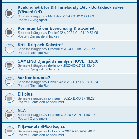
Kvaldramatik för DIF Innebandy 16/3 - Bortaklack sökes
(Västerås) :D
Senaste inlägget av
Medivh
«
2024-03-12 23:41:03
Postat i
Övrig sport
Kommuniké om Evenemang & Säkerhet
Senaste inlägget av
Daniel942
«
2024-01-24 19:54:06
Postat i
Djurgården Hockey
Kris, Krig och Katastrof.
Senaste inlägget av
Praetori
«
2024-01-08 12:22:22
Postat i
Rinkside Bar
SAMLING Djurgårdsfamiljen HOVET 18:30
Senaste inlägget av
thelinho
«
2023-03-17 22:33:46
Postat i
Djurgården Hockey
Var bor forumet?
Senaste inlägget av
Daniel942
«
2021-12-05 18:00:34
Postat i
Rinkside Bar
Dif plus
Senaste inlägget av
johnsen
«
2021-11-30 17:38:27
Postat i
Hemsidan och forumet
NLA
Senaste inlägget av
Praetori
«
2020-02-14 11:50:19
Postat i
Övrig sport
Biljetter via difhockey.se
Senaste inlägget av
Eriksson
«
2020-02-09 20:40:28
Postat i
Hemsidan och forumet