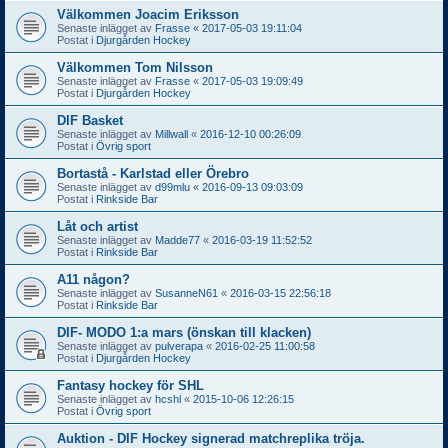
Välkommen Joacim Eriksson
Senaste inlägget av
Frasse
«
2017-05-03 19:11:04
Postat i
Djurgården Hockey
Välkommen Tom Nilsson
Senaste inlägget av
Frasse
«
2017-05-03 19:09:49
Postat i
Djurgården Hockey
DIF Basket
Senaste inlägget av
Millwall
«
2016-12-10 00:26:09
Postat i
Övrig sport
Bortastå - Karlstad eller Örebro
Senaste inlägget av
d99mlu
«
2016-09-13 09:03:09
Postat i
Rinkside Bar
Låt och artist
Senaste inlägget av
Madde77
«
2016-03-19 11:52:52
Postat i
Rinkside Bar
A11 någon?
Senaste inlägget av
SusanneN61
«
2016-03-15 22:56:18
Postat i
Rinkside Bar
DIF- MODO 1:a mars (önskan till klacken)
Senaste inlägget av
pulverapa
«
2016-02-25 11:00:58
Postat i
Djurgården Hockey
Fantasy hockey för SHL
Senaste inlägget av
hcshl
«
2015-10-06 12:26:15
Postat i
Övrig sport
Auktion - DIF Hockey signerad matchreplika tröja.