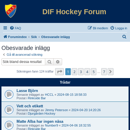
DIF Hockey Forum
FAQ
Bli medlem
Logga in
S
Forumindex
Sök
Obesvarade inlägg
ö
Obesvarade inlägg
k
Gå till avancerad sökning
Sök
Avancerad sökning
Sida
1
av
7
1
2
3
4
5
7
Nästa
Sökningen fann 124 träffar
…
Trådar
Lasse Björn
Senaste inlägget av
HCCL
«
2024-08-15 18:58:33
Postat i
Rinkside Bar
Vett och etikett
Senaste inlägget av
Jimmy Peterson
«
2024-04-20 14:20:26
Postat i
Djurgården Hockey
Matte Alba har ingen näsa
Senaste inlägget av
Number9
«
2024-04-06 18:32:55
Postat i
Rinkside Bar