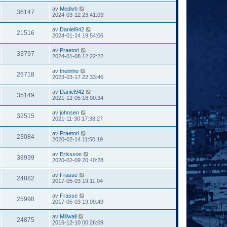
av
Medivh
36147
2024-03-12 23:41:03
av
Daniel942
21516
2024-01-24 19:54:06
av
Praetori
33797
2024-01-08 12:22:22
av
thelinho
26718
2023-03-17 22:33:46
av
Daniel942
35149
2021-12-05 18:00:34
av
johnsen
32515
2021-11-30 17:38:27
av
Praetori
23084
2020-02-14 11:50:19
av
Eriksson
38939
2020-02-09 20:40:28
av
Frasse
24882
2017-05-03 19:11:04
av
Frasse
25998
2017-05-03 19:09:49
av
Millwall
24875
2016-12-10 00:26:09