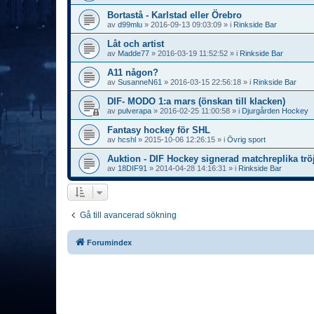
Bortastå - Karlstad eller Örebro
av
d99mlu
»
2016-09-13 09:03:09
» i
Rinkside Bar
Låt och artist
av
Madde77
»
2016-03-19 11:52:52
» i
Rinkside Bar
A11 någon?
av
SusanneN61
»
2016-03-15 22:56:18
» i
Rinkside Bar
DIF- MODO 1:a mars (önskan till klacken)
av
pulverapa
»
2016-02-25 11:00:58
» i
Djurgården Hockey
Fantasy hockey för SHL
av
hcshl
»
2015-10-06 12:26:15
» i
Övrig sport
Auktion - DIF Hockey signerad matchreplika trö
av
18DIF91
»
2014-04-28 14:16:31
» i
Rinkside Bar
Gå till avancerad sökning
Forumindex