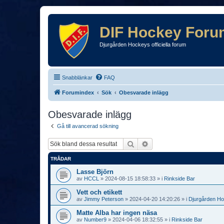
DIF Hockey Foru
Djurgården Hockeys officiella forum
Snabblänkar
FAQ
Forumindex
Sök
Obesvarade inlägg
Obesvarade inlägg
Gå till avancerad sökning
Sök
Avancerad sökning
TRÅDAR
Lasse Björn
av
HCCL
»
2024-08-15 18:58:33
» i
Rinkside Bar
Vett och etikett
av
Jimmy Peterson
»
2024-04-20 14:20:26
» i
Djurgården H
Matte Alba har ingen näsa
av
Number9
»
2024-04-06 18:32:55
» i
Rinkside Bar