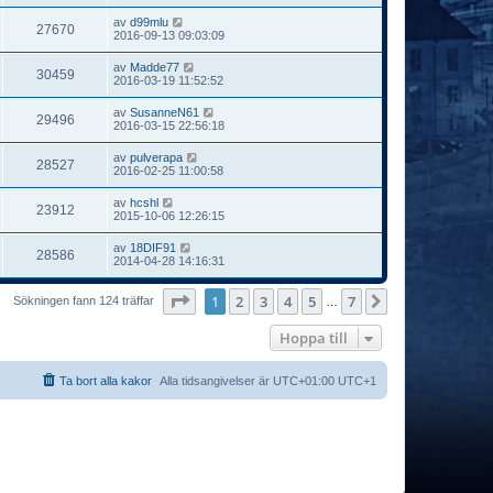
av
d99mlu
27670
2016-09-13 09:03:09
av
Madde77
30459
2016-03-19 11:52:52
av
SusanneN61
29496
2016-03-15 22:56:18
av
pulverapa
28527
2016-02-25 11:00:58
av
hcshl
23912
2015-10-06 12:26:15
av
18DIF91
28586
2014-04-28 14:16:31
Sida
1
av
7
1
2
3
4
5
7
Nästa
Sökningen fann 124 träffar
…
Hoppa till
Ta bort alla kakor
Alla tidsangivelser är UTC+01:00 UTC+1