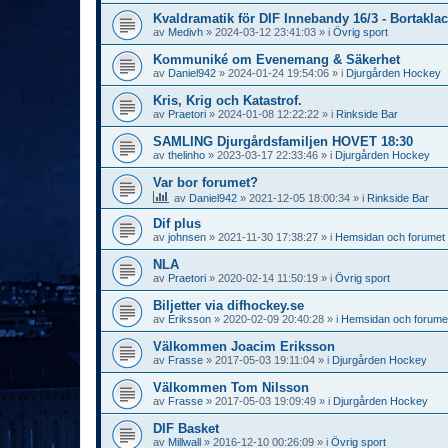
Kvaldramatik för DIF Innebandy 16/3 - Bortaklac
av
Medivh
»
2024-03-12 23:41:03
» i
Övrig sport
Kommuniké om Evenemang & Säkerhet
av
Daniel942
»
2024-01-24 19:54:06
» i
Djurgården Hockey
Kris, Krig och Katastrof.
av
Praetori
»
2024-01-08 12:22:22
» i
Rinkside Bar
SAMLING Djurgårdsfamiljen HOVET 18:30
av
thelinho
»
2023-03-17 22:33:46
» i
Djurgården Hockey
Var bor forumet?
av
Daniel942
»
2021-12-05 18:00:34
» i
Rinkside Bar
Dif plus
av
johnsen
»
2021-11-30 17:38:27
» i
Hemsidan och forumet
NLA
av
Praetori
»
2020-02-14 11:50:19
» i
Övrig sport
Biljetter via difhockey.se
av
Eriksson
»
2020-02-09 20:40:28
» i
Hemsidan och forume
Välkommen Joacim Eriksson
av
Frasse
»
2017-05-03 19:11:04
» i
Djurgården Hockey
Välkommen Tom Nilsson
av
Frasse
»
2017-05-03 19:09:49
» i
Djurgården Hockey
DIF Basket
av
Millwall
»
2016-12-10 00:26:09
» i
Övrig sport