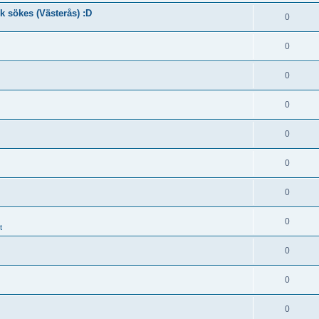
k sökes (Västerås) :D
0
0
0
0
0
0
0
0
t
0
0
0