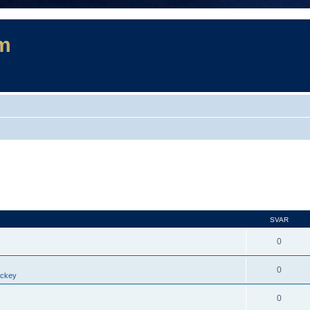
m
SVAR
0
0
ockey
0