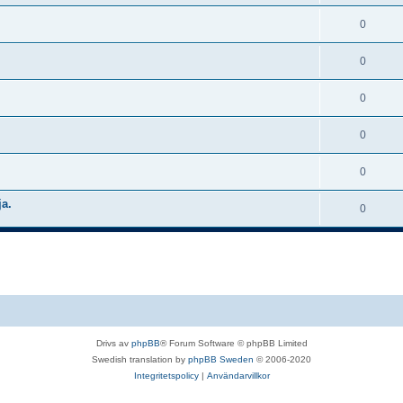
0
0
0
0
0
ja.
0
Drivs av
phpBB
® Forum Software © phpBB Limited
Swedish translation by
phpBB Sweden
© 2006-2020
Integritetspolicy
|
Användarvillkor