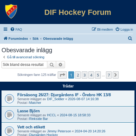
DIF Hockey Forum
FAQ
Bli medlem
Logga in
S
Forumindex
Sök
Obesvarade inlägg
ö
Obesvarade inlägg
k
Gå till avancerad sökning
Sök
Avancerad sökning
Sida
1
av
7
1
2
3
4
5
7
Nästa
Sökningen fann 125 träffar
…
Trådar
Försäsong 26/27: Djurgårdens IF - Örebro HK 13/8
Senaste inlägget av
DIF_Soldier
«
2026-08-07 14:16:38
Postat i
Matcher
Lasse Björn
Senaste inlägget av
HCCL
«
2024-08-15 18:58:33
Postat i
Rinkside Bar
Vett och etikett
Senaste inlägget av
Jimmy Peterson
«
2024-04-20 14:20:26
Postat i
Djurgården Hockey