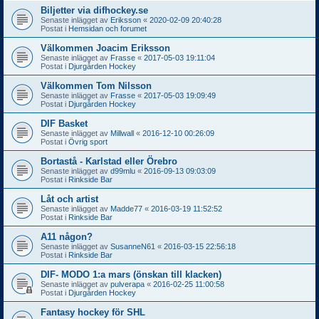
Biljetter via difhockey.se
Senaste inlägget av
Eriksson
«
2020-02-09 20:40:28
Postat i
Hemsidan och forumet
Välkommen Joacim Eriksson
Senaste inlägget av
Frasse
«
2017-05-03 19:11:04
Postat i
Djurgården Hockey
Välkommen Tom Nilsson
Senaste inlägget av
Frasse
«
2017-05-03 19:09:49
Postat i
Djurgården Hockey
DIF Basket
Senaste inlägget av
Millwall
«
2016-12-10 00:26:09
Postat i
Övrig sport
Bortastå - Karlstad eller Örebro
Senaste inlägget av
d99mlu
«
2016-09-13 09:03:09
Postat i
Rinkside Bar
Låt och artist
Senaste inlägget av
Madde77
«
2016-03-19 11:52:52
Postat i
Rinkside Bar
A11 någon?
Senaste inlägget av
SusanneN61
«
2016-03-15 22:56:18
Postat i
Rinkside Bar
DIF- MODO 1:a mars (önskan till klacken)
Senaste inlägget av
pulverapa
«
2016-02-25 11:00:58
Postat i
Djurgården Hockey
Fantasy hockey för SHL