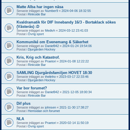
Matte Alba har ingen näsa
Senaste inlägget av
Number9
«
2024-04-06 18:32:55
Postat i
Rinkside Bar
Kvaldramatik för DIF Innebandy 16/3 - Bortaklack sökes
(Västerås) :D
Senaste inlägget av
Medivh
«
2024-03-12 23:41:03
Postat i
Övrig sport
Kommuniké om Evenemang & Säkerhet
Senaste inlägget av
Daniel942
«
2024-01-24 19:54:06
Postat i
Djurgården Hockey
Kris, Krig och Katastrof.
Senaste inlägget av
Praetori
«
2024-01-08 12:22:22
Postat i
Rinkside Bar
SAMLING Djurgårdsfamiljen HOVET 18:30
Senaste inlägget av
thelinho
«
2023-03-17 22:33:46
Postat i
Djurgården Hockey
Var bor forumet?
Senaste inlägget av
Daniel942
«
2021-12-05 18:00:34
Postat i
Rinkside Bar
Dif plus
Senaste inlägget av
johnsen
«
2021-11-30 17:38:27
Postat i
Hemsidan och forumet
NLA
Senaste inlägget av
Praetori
«
2020-02-14 11:50:19
Postat i
Övrig sport