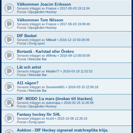
Välkommen Joacim Eriksson
Senaste inlägget av
Frasse
«
2017-05-03 19:11:04
Postat i
Djurgården Hockey
Välkommen Tom Nilsson
Senaste inlägget av
Frasse
«
2017-05-03 19:09:49
Postat i
Djurgården Hockey
DIF Basket
Senaste inlägget av
Millwall
«
2016-12-10 00:26:09
Postat i
Övrig sport
Bortastå - Karlstad eller Örebro
Senaste inlägget av
d99mlu
«
2016-09-13 09:03:09
Postat i
Rinkside Bar
Låt och artist
Senaste inlägget av
Madde77
«
2016-03-19 11:52:52
Postat i
Rinkside Bar
A11 någon?
Senaste inlägget av
SusanneN61
«
2016-03-15 22:56:18
Postat i
Rinkside Bar
DIF- MODO 1:a mars (önskan till klacken)
Senaste inlägget av
pulverapa
«
2016-02-25 11:00:58
Postat i
Djurgården Hockey
Fantasy hockey för SHL
Senaste inlägget av
hcshl
«
2015-10-06 12:26:15
Postat i
Övrig sport
Auktion - DIF Hockey signerad matchreplika tröja.