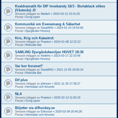
Kvaldramatik för DIF Innebandy 16/3 - Bortaklack sökes
(Västerås) :D
Senaste inlägget av
Medivh
«
2024-03-12 23:41:03
Postat i
Övrig sport
Kommuniké om Evenemang & Säkerhet
Senaste inlägget av
Daniel942
«
2024-01-24 19:54:06
Postat i
Djurgården Hockey
Kris, Krig och Katastrof.
Senaste inlägget av
Praetori
«
2024-01-08 12:22:22
Postat i
Rinkside Bar
SAMLING Djurgårdsfamiljen HOVET 18:30
Senaste inlägget av
thelinho
«
2023-03-17 22:33:46
Postat i
Djurgården Hockey
Var bor forumet?
Senaste inlägget av
Daniel942
«
2021-12-05 18:00:34
Postat i
Rinkside Bar
Dif plus
Senaste inlägget av
johnsen
«
2021-11-30 17:38:27
Postat i
Hemsidan och forumet
NLA
Senaste inlägget av
Praetori
«
2020-02-14 11:50:19
Postat i
Övrig sport
Biljetter via difhockey.se
Senaste inlägget av
Eriksson
«
2020-02-09 20:40:28
Postat i
Hemsidan och forumet