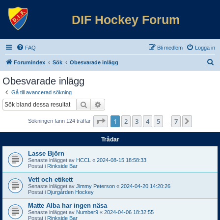
DIF Hockey Forum
FAQ
Bli medlem
Logga in
S
Forumindex
Sök
Obesvarade inlägg
ö
Obesvarade inlägg
k
Gå till avancerad sökning
Sök
Avancerad sökning
Sida
1
av
7
1
2
3
4
5
7
Nästa
Sökningen fann 124 träffar
…
Trådar
Lasse Björn
Senaste inlägget av
HCCL
«
2024-08-15 18:58:33
Postat i
Rinkside Bar
Vett och etikett
Senaste inlägget av
Jimmy Peterson
«
2024-04-20 14:20:26
Postat i
Djurgården Hockey
Matte Alba har ingen näsa
Senaste inlägget av
Number9
«
2024-04-06 18:32:55
Postat i
Rinkside Bar