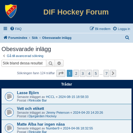
DIF Hockey Forum
FAQ
Bli medlem
Logga in
S
Forumindex
Sök
Obesvarade inlägg
ö
Obesvarade inlägg
k
Gå till avancerad sökning
Sök
Avancerad sökning
Sida
1
av
7
1
2
3
4
5
7
Nästa
Sökningen fann 124 träffar
…
Trådar
Lasse Björn
Senaste inlägget av
HCCL
«
2024-08-15 18:58:33
Postat i
Rinkside Bar
Vett och etikett
Senaste inlägget av
Jimmy Peterson
«
2024-04-20 14:20:26
Postat i
Djurgården Hockey
Matte Alba har ingen näsa
Senaste inlägget av
Number9
«
2024-04-06 18:32:55
Postat i
Rinkside Bar