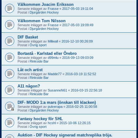
Välkommen Joacim Eriksson
Senaste inlägget av
Frasse
«
2017-05-03 19:11:04
Postat i
Djurgården Hockey
Välkommen Tom Nilsson
Senaste inlägget av
Frasse
«
2017-05-03 19:09:49
Postat i
Djurgården Hockey
DIF Basket
Senaste inlägget av
Millwall
«
2016-12-10 00:26:09
Postat i
Övrig sport
Bortastå - Karlstad eller Örebro
Senaste inlägget av
d99mlu
«
2016-09-13 09:03:09
Postat i
Rinkside Bar
Låt och artist
Senaste inlägget av
Madde77
«
2016-03-19 11:52:52
Postat i
Rinkside Bar
A11 någon?
Senaste inlägget av
SusanneN61
«
2016-03-15 22:56:18
Postat i
Rinkside Bar
DIF- MODO 1:a mars (önskan till klacken)
Senaste inlägget av
pulverapa
«
2016-02-25 11:00:58
Postat i
Djurgården Hockey
Fantasy hockey för SHL
Senaste inlägget av
hcshl
«
2015-10-06 12:26:15
Postat i
Övrig sport
Auktion - DIF Hockey signerad matchreplika tröja.