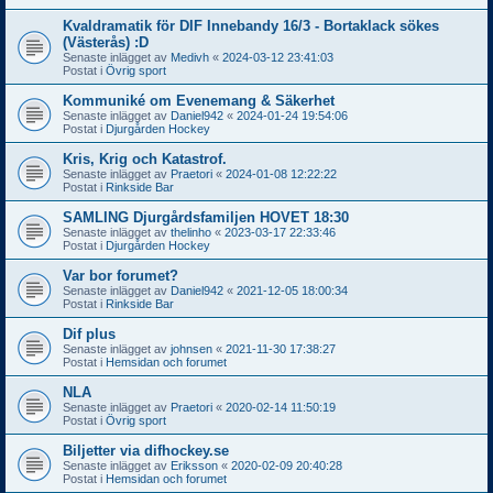
Kvaldramatik för DIF Innebandy 16/3 - Bortaklack sökes
(Västerås) :D
Senaste inlägget av
Medivh
«
2024-03-12 23:41:03
Postat i
Övrig sport
Kommuniké om Evenemang & Säkerhet
Senaste inlägget av
Daniel942
«
2024-01-24 19:54:06
Postat i
Djurgården Hockey
Kris, Krig och Katastrof.
Senaste inlägget av
Praetori
«
2024-01-08 12:22:22
Postat i
Rinkside Bar
SAMLING Djurgårdsfamiljen HOVET 18:30
Senaste inlägget av
thelinho
«
2023-03-17 22:33:46
Postat i
Djurgården Hockey
Var bor forumet?
Senaste inlägget av
Daniel942
«
2021-12-05 18:00:34
Postat i
Rinkside Bar
Dif plus
Senaste inlägget av
johnsen
«
2021-11-30 17:38:27
Postat i
Hemsidan och forumet
NLA
Senaste inlägget av
Praetori
«
2020-02-14 11:50:19
Postat i
Övrig sport
Biljetter via difhockey.se
Senaste inlägget av
Eriksson
«
2020-02-09 20:40:28
Postat i
Hemsidan och forumet