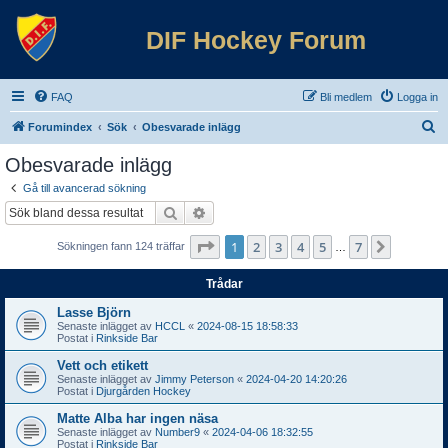
DIF Hockey Forum
FAQ
Bli medlem
Logga in
S
Forumindex
Sök
Obesvarade inlägg
ö
Obesvarade inlägg
k
Gå till avancerad sökning
Sök
Avancerad sökning
Sida
1
av
7
1
2
3
4
5
7
Nästa
Sökningen fann 124 träffar
…
Trådar
Lasse Björn
Senaste inlägget av
HCCL
«
2024-08-15 18:58:33
Postat i
Rinkside Bar
Vett och etikett
Senaste inlägget av
Jimmy Peterson
«
2024-04-20 14:20:26
Postat i
Djurgården Hockey
Matte Alba har ingen näsa
Senaste inlägget av
Number9
«
2024-04-06 18:32:55
Postat i
Rinkside Bar