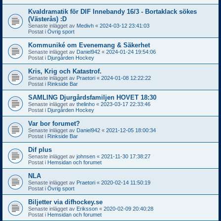
Kvaldramatik för DIF Innebandy 16/3 - Bortaklack sökes
(Västerås) :D
Senaste inlägget av
Medivh
«
2024-03-12 23:41:03
Postat i
Övrig sport
Kommuniké om Evenemang & Säkerhet
Senaste inlägget av
Daniel942
«
2024-01-24 19:54:06
Postat i
Djurgården Hockey
Kris, Krig och Katastrof.
Senaste inlägget av
Praetori
«
2024-01-08 12:22:22
Postat i
Rinkside Bar
SAMLING Djurgårdsfamiljen HOVET 18:30
Senaste inlägget av
thelinho
«
2023-03-17 22:33:46
Postat i
Djurgården Hockey
Var bor forumet?
Senaste inlägget av
Daniel942
«
2021-12-05 18:00:34
Postat i
Rinkside Bar
Dif plus
Senaste inlägget av
johnsen
«
2021-11-30 17:38:27
Postat i
Hemsidan och forumet
NLA
Senaste inlägget av
Praetori
«
2020-02-14 11:50:19
Postat i
Övrig sport
Biljetter via difhockey.se
Senaste inlägget av
Eriksson
«
2020-02-09 20:40:28
Postat i
Hemsidan och forumet