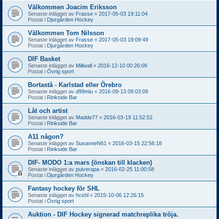
Välkommen Joacim Eriksson
Senaste inlägget av
Frasse
«
2017-05-03 19:11:04
Postat i
Djurgården Hockey
Välkommen Tom Nilsson
Senaste inlägget av
Frasse
«
2017-05-03 19:09:49
Postat i
Djurgården Hockey
DIF Basket
Senaste inlägget av
Millwall
«
2016-12-10 00:26:09
Postat i
Övrig sport
Bortastå - Karlstad eller Örebro
Senaste inlägget av
d99mlu
«
2016-09-13 09:03:09
Postat i
Rinkside Bar
Låt och artist
Senaste inlägget av
Madde77
«
2016-03-19 11:52:52
Postat i
Rinkside Bar
A11 någon?
Senaste inlägget av
SusanneN61
«
2016-03-15 22:56:18
Postat i
Rinkside Bar
DIF- MODO 1:a mars (önskan till klacken)
Senaste inlägget av
pulverapa
«
2016-02-25 11:00:58
Postat i
Djurgården Hockey
Fantasy hockey för SHL
Senaste inlägget av
hcshl
«
2015-10-06 12:26:15
Postat i
Övrig sport
Auktion - DIF Hockey signerad matchreplika tröja.