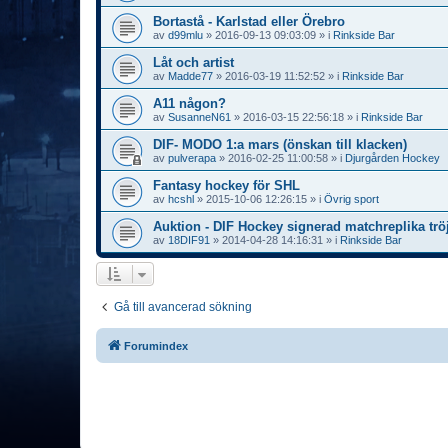
Bortastå - Karlstad eller Örebro
av
d99mlu
»
2016-09-13 09:03:09
» i
Rinkside Bar
Låt och artist
av
Madde77
»
2016-03-19 11:52:52
» i
Rinkside Bar
A11 någon?
av
SusanneN61
»
2016-03-15 22:56:18
» i
Rinkside Bar
DIF- MODO 1:a mars (önskan till klacken)
av
pulverapa
»
2016-02-25 11:00:58
» i
Djurgården Hockey
Fantasy hockey för SHL
av
hcshl
»
2015-10-06 12:26:15
» i
Övrig sport
Auktion - DIF Hockey signerad matchreplika trö
av
18DIF91
»
2014-04-28 14:16:31
» i
Rinkside Bar
Gå till avancerad sökning
Forumindex