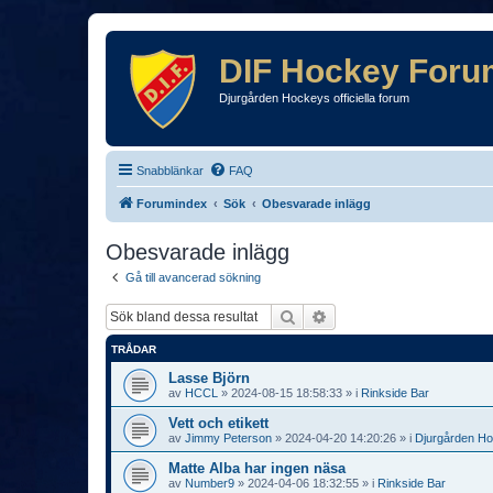
DIF Hockey Foru
Djurgården Hockeys officiella forum
Snabblänkar
FAQ
Forumindex
Sök
Obesvarade inlägg
Obesvarade inlägg
Gå till avancerad sökning
Sök
Avancerad sökning
TRÅDAR
Lasse Björn
av
HCCL
»
2024-08-15 18:58:33
» i
Rinkside Bar
Vett och etikett
av
Jimmy Peterson
»
2024-04-20 14:20:26
» i
Djurgården H
Matte Alba har ingen näsa
av
Number9
»
2024-04-06 18:32:55
» i
Rinkside Bar