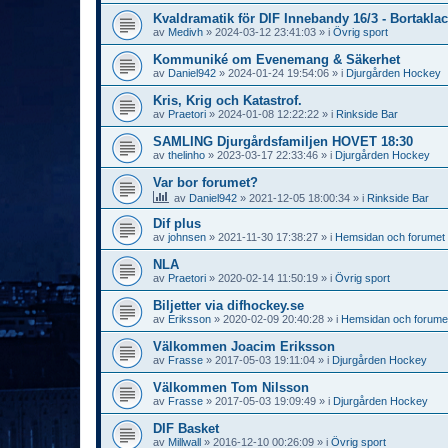
Kvaldramatik för DIF Innebandy 16/3 - Bortaklac
av
Medivh
»
2024-03-12 23:41:03
» i
Övrig sport
Kommuniké om Evenemang & Säkerhet
av
Daniel942
»
2024-01-24 19:54:06
» i
Djurgården Hockey
Kris, Krig och Katastrof.
av
Praetori
»
2024-01-08 12:22:22
» i
Rinkside Bar
SAMLING Djurgårdsfamiljen HOVET 18:30
av
thelinho
»
2023-03-17 22:33:46
» i
Djurgården Hockey
Var bor forumet?
av
Daniel942
»
2021-12-05 18:00:34
» i
Rinkside Bar
Dif plus
av
johnsen
»
2021-11-30 17:38:27
» i
Hemsidan och forumet
NLA
av
Praetori
»
2020-02-14 11:50:19
» i
Övrig sport
Biljetter via difhockey.se
av
Eriksson
»
2020-02-09 20:40:28
» i
Hemsidan och forume
Välkommen Joacim Eriksson
av
Frasse
»
2017-05-03 19:11:04
» i
Djurgården Hockey
Välkommen Tom Nilsson
av
Frasse
»
2017-05-03 19:09:49
» i
Djurgården Hockey
DIF Basket
av
Millwall
»
2016-12-10 00:26:09
» i
Övrig sport