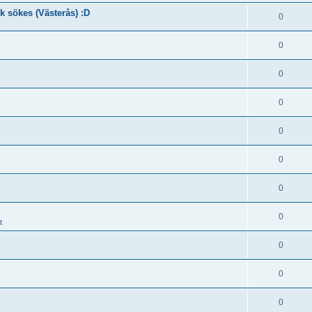
k sökes (Västerås) :D
0
0
0
0
0
0
0
0
t
0
0
0