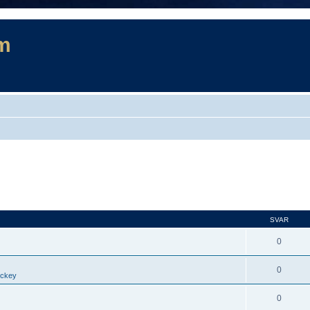
m
SVAR
0
0
ockey
0