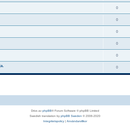
0
0
0
0
0
ja.
0
Drivs av
phpBB
® Forum Software © phpBB Limited
Swedish translation by
phpBB Sweden
© 2006-2020
Integritetspolicy
|
Användarvillkor