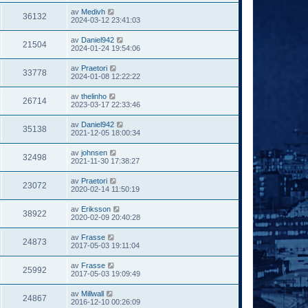
av
Medivh
36132
2024-03-12 23:41:03
av
Daniel942
21504
2024-01-24 19:54:06
av
Praetori
33778
2024-01-08 12:22:22
av
thelinho
26714
2023-03-17 22:33:46
av
Daniel942
35138
2021-12-05 18:00:34
av
johnsen
32498
2021-11-30 17:38:27
av
Praetori
23072
2020-02-14 11:50:19
av
Eriksson
38922
2020-02-09 20:40:28
av
Frasse
24873
2017-05-03 19:11:04
av
Frasse
25992
2017-05-03 19:09:49
av
Millwall
24867
2016-12-10 00:26:09