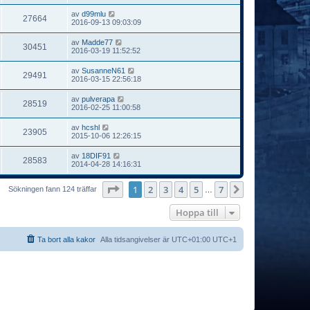
av
d99mlu
27664
2016-09-13 09:03:09
av
Madde77
30451
2016-03-19 11:52:52
av
SusanneN61
29491
2016-03-15 22:56:18
av
pulverapa
28519
2016-02-25 11:00:58
av
hcshl
23905
2015-10-06 12:26:15
av
18DIF91
28583
2014-04-28 14:16:31
Sida
1
av
7
1
2
3
4
5
7
Nästa
Sökningen fann 124 träffar
…
Hoppa till
Ta bort alla kakor
Alla tidsangivelser är UTC+01:00 UTC+1