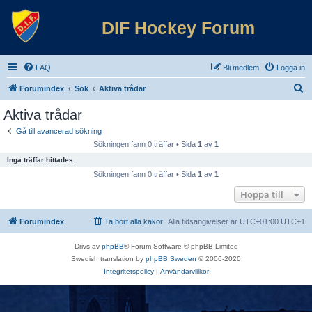
DIF Hockey Forum
FAQ
Bli medlem
Logga in
S
Forumindex
Sök
Aktiva trådar
ö
Aktiva trådar
k
Gå till avancerad sökning
Sökningen fann 0 träffar • Sida
1
av
1
Inga träffar hittades.
Sökningen fann 0 träffar • Sida
1
av
1
Hoppa till
Forumindex
Ta bort alla kakor
Alla tidsangivelser är UTC+01:00 UTC+1
Drivs av
phpBB
® Forum Software © phpBB Limited
Swedish translation by
phpBB Sweden
© 2006-2020
Integritetspolicy
|
Användarvillkor