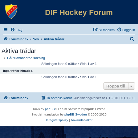
DIF Hockey Forum
FAQ
Bli medlem
Logga in
S
Forumindex
Sök
Aktiva trådar
ö
Aktiva trådar
k
Gå till avancerad sökning
Sökningen fann 0 träffar • Sida
1
av
1
Inga träffar hittades.
Sökningen fann 0 träffar • Sida
1
av
1
Hoppa till
Forumindex
Ta bort alla kakor
Alla tidsangivelser är UTC+01:00 UTC+1
Drivs av
phpBB
® Forum Software © phpBB Limited
Swedish translation by
phpBB Sweden
© 2006-2020
Integritetspolicy
|
Användarvillkor