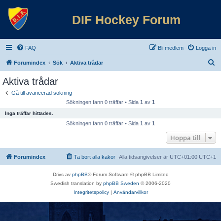
DIF Hockey Forum
FAQ
Bli medlem
Logga in
S
Forumindex
Sök
Aktiva trådar
ö
Aktiva trådar
k
Gå till avancerad sökning
Sökningen fann 0 träffar • Sida
1
av
1
Inga träffar hittades.
Sökningen fann 0 träffar • Sida
1
av
1
Hoppa till
Forumindex
Ta bort alla kakor
Alla tidsangivelser är UTC+01:00 UTC+1
Drivs av
phpBB
® Forum Software © phpBB Limited
Swedish translation by
phpBB Sweden
© 2006-2020
Integritetspolicy
|
Användarvillkor