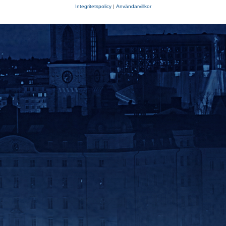
Integritetspolicy
|
Användarvillkor