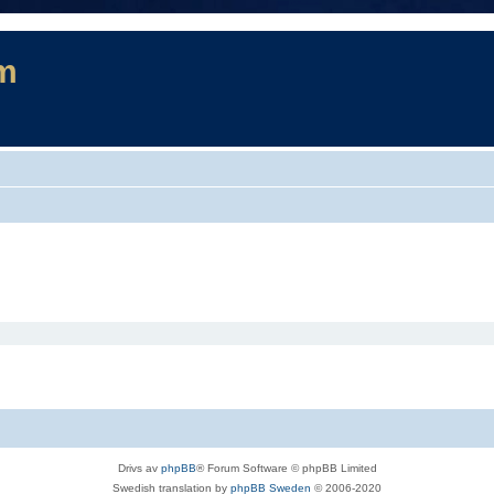
m
Drivs av
phpBB
® Forum Software © phpBB Limited
Swedish translation by
phpBB Sweden
© 2006-2020