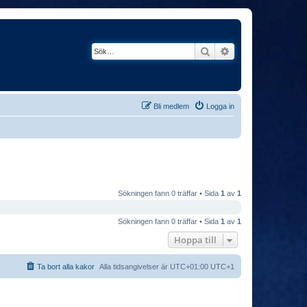
Sök
Avancerad söknin
Bli medlem
Logga in
Sökningen fann 0 träffar • Sida
1
av
1
Sökningen fann 0 träffar • Sida
1
av
1
Hoppa till
Ta bort alla kakor
Alla tidsangivelser är UTC+01:00 UTC+1