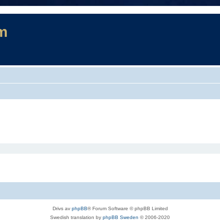
m
Drivs av
phpBB
® Forum Software © phpBB Limited
Swedish translation by
phpBB Sweden
© 2006-2020