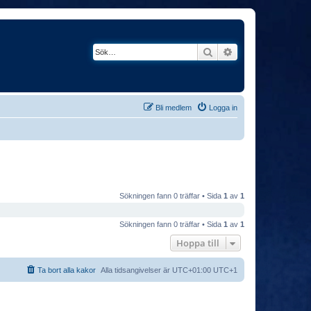
Sök
Avancerad söknin
Bli medlem
Logga in
Sökningen fann 0 träffar • Sida
1
av
1
Sökningen fann 0 träffar • Sida
1
av
1
Hoppa till
Ta bort alla kakor
Alla tidsangivelser är UTC+01:00 UTC+1