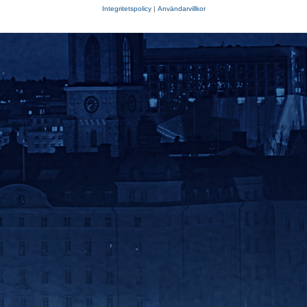
Integritetspolicy
|
Användarvillkor