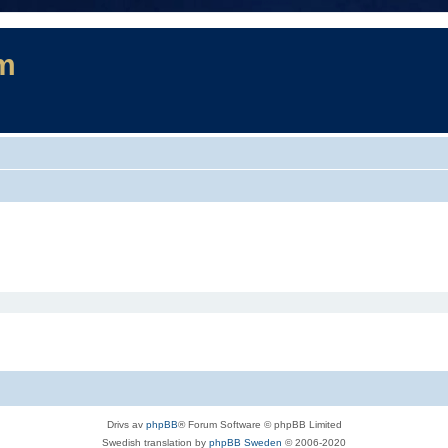
m
Drivs av
phpBB
® Forum Software © phpBB Limited
Swedish translation by
phpBB Sweden
© 2006-2020