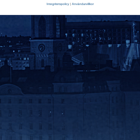
Integritetspolicy
|
Användarvillkor