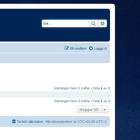
Sök
Avancerad söknin
Bli medlem
Logga in
Sökningen fann 0 träffar • Sida
1
av
1
Sökningen fann 0 träffar • Sida
1
av
1
Hoppa till
Ta bort alla kakor
Alla tidsangivelser är UTC+01:00 UTC+1