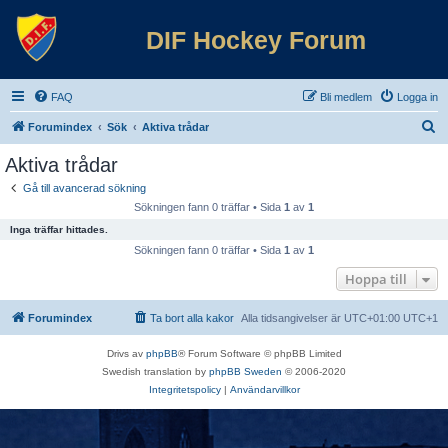
DIF Hockey Forum
FAQ
Bli medlem
Logga in
S
Forumindex
Sök
Aktiva trådar
ö
Aktiva trådar
k
Gå till avancerad sökning
Sökningen fann 0 träffar • Sida
1
av
1
Inga träffar hittades.
Sökningen fann 0 träffar • Sida
1
av
1
Hoppa till
Forumindex
Ta bort alla kakor
Alla tidsangivelser är UTC+01:00 UTC+1
Drivs av
phpBB
® Forum Software © phpBB Limited
Swedish translation by
phpBB Sweden
© 2006-2020
Integritetspolicy
|
Användarvillkor